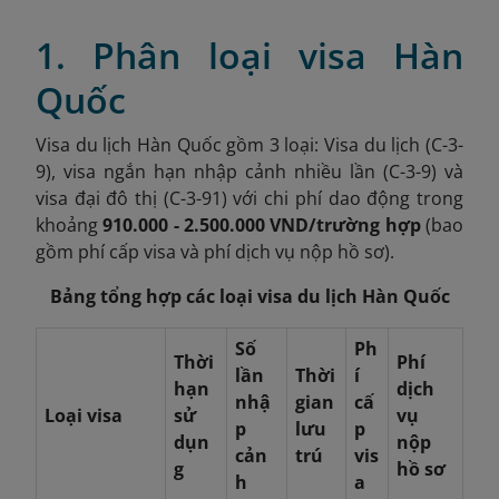
1. Phân loại visa Hàn
Quốc
Visa du lịch Hàn Quốc gồm 3 loại: Visa du lịch (C-3-
9), visa ngắn hạn nhập cảnh nhiều lần (C-3-9) và
visa đại đô thị (C-3-91) với chi phí dao động trong
khoảng
910.000 - 2.500.000 VND/trường hợp
(bao
gồm phí cấp visa và phí dịch vụ nộp hồ sơ).
Bảng tổng hợp các loại visa du lịch Hàn Quốc
Số
Ph
Thời
Phí
lần
Thời
í
hạn
dịch
nhậ
gian
cấ
Loại visa
sử
vụ
p
lưu
p
dụn
nộp
cản
trú
vis
g
hồ sơ
h
a