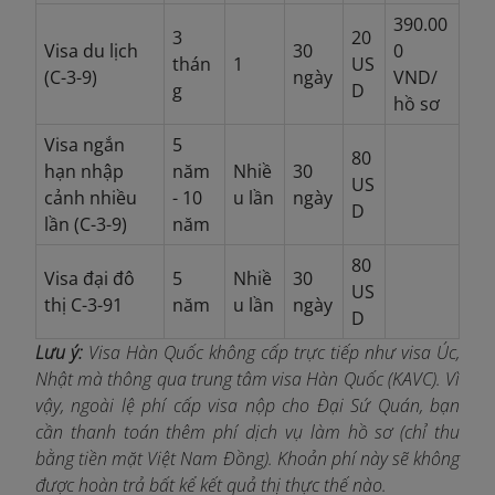
390.00
3
20
Visa du lịch
30
0
thán
1
US
(C-3-9)
ngày
VND/
g
D
hồ sơ
Visa ngắn
5
80
hạn nhập
năm
Nhiề
30
US
cảnh nhiều
- 10
u lần
ngày
D
lần (C-3-9)
năm
80
Visa đại đô
5
Nhiề
30
US
thị C-3-91
năm
u lần
ngày
D
Lưu ý:
Visa Hàn Quốc không cấp trực tiếp như visa Úc,
Nhật mà thông qua trung tâm visa Hàn Quốc (KAVC). Vì
vậy, ngoài lệ phí cấp visa nộp cho Đại Sứ Quán, bạn
cần thanh toán thêm phí dịch vụ làm hồ sơ (chỉ thu
bằng tiền mặt Việt Nam Đồng). Khoản phí này sẽ không
được hoàn trả bất kể kết quả thị thực thế nào.