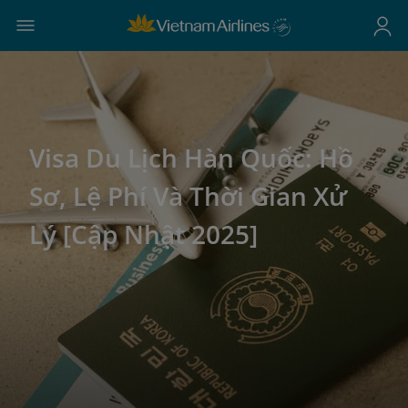
Visa Du Lịch Hàn Quốc: Hồ
Sơ, Lệ Phí Và Thời Gian Xử
Lý [Cập Nhật 2025]