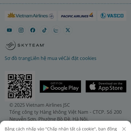
Sơ đồ trang
Liên hệ mua vé
Cài đặt cookies
© 2025 Vietnam Airlines JSC
Tổng công ty Hàng không Việt Nam - CTCP. Số 200
Nguyễn Sơn, Phường Bồ Đề, Hà Nội.
Điện thoại: (+84-24) 38272289. Fax: (+84-24)
Bằng cách nhấp vào "Chấp nhận tất cả cookie", bạn đồng