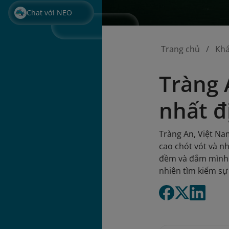
Chat với NEO
Trang chủ
Kh
Tràng 
nhất đ
Tràng An, Việt N
cao chót vót và n
đềm và đắm mình t
nhiên tìm kiếm sự