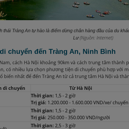
nh thái Tràng An tự hào là điểm dừng chân hàng đầu của du khác
(Nguồn: Internet)
Lư
 di chuyển đến Tràng An, Ninh Bình
t Nam, cách Hà Nội khoảng 90km và cách trung tâm thành 
ạn, có nhiều lựa chọn phương tiện di chuyển phù hợp với m
hổ biến nhất để đến Tràng An từ cả trung tâm Hà Nội và thà
n di chuyển
Từ Hà Nội
Thời gian:
1,5 - 2 giờ
Trị giá:
1.200.000 - 1.600.000 VND/xe/ chuyế
Thời gian:
1,5 - 2 giờ
Trị giá:
250.000 - 350.000 VND/người
Thời gian:
2,5 - 3 giờ
uê)