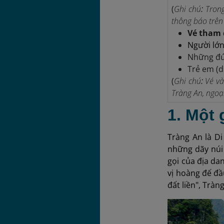
(
Ghi chú
:
Trong
thông báo trên 
Vé tham 
Người lớn
Những đứ
Trẻ em (d
(
Ghi chú
:
Vé và
Tràng An, ngoạ
1. Một 
Tràng An là D
những dãy núi
gọi của địa da
vị hoàng đế đầ
đất liền", Tràn