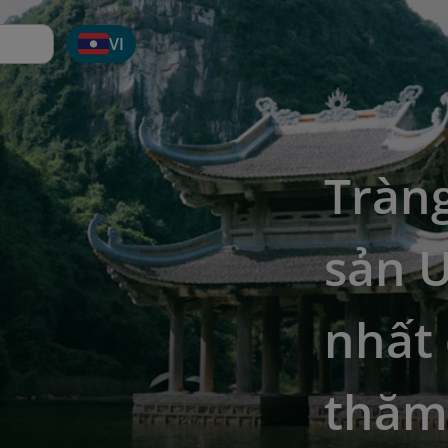
VI
Tràng
sản 
nhất 
thăm