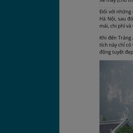
Đối với những 
Hà Nội, sau đ
mái, chi phí và 
Khi đến Tràng 
tích này chỉ c
động tuyệt đẹp