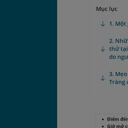
Mục lục
1. Một
2. Nhữ
thử tạ
do ngư
3. Mẹo
Tràng 
Điểm đến
Giờ mở 