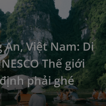
 An, Việt Nam: Di
UNESCO Thế giới
định phải ghé