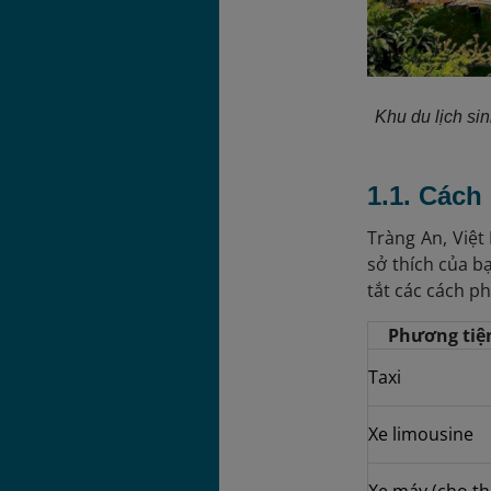
Khu du lịch si
1.1. Cách
Tràng An, Việ
sở thích của b
tắt các cách p
Phương tiệ
Taxi
Xe limousine
Xe máy (cho th