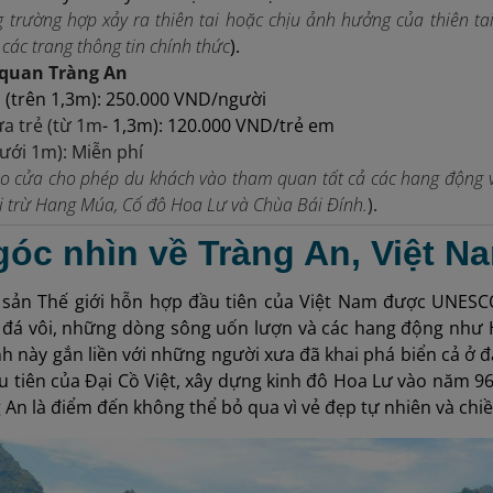
 trường hợp xảy ra thiên tai hoặc chịu ảnh hưởng của thiên ta
các trang thông tin chính thức
).
quan Tràng An
 (trên 1,3m): 250.000 VND/người
a trẻ (từ 1m
- 1,3m): 120.000 VND/trẻ em
ưới 1m): Miễn phí
o cửa cho phép du khách vào tham quan tất cả các hang động và
i trừ Hang Múa, Cố đô Hoa Lư và Chùa Bái Đính.
).
góc nhìn về Tràng An, Việt N
i sản Thế giới hỗn hợp đầu tiên của Việt Nam được UNESC
 đá vôi, những dòng sông uốn lượn và các hang động như 
nh này gắn liền với những người xưa đã khai phá biển cả ở đ
u tiên của Đại Cồ Việt, xây dựng kinh đô Hoa Lư vào năm 9
g An là điểm đến không thể bỏ qua vì vẻ đẹp tự nhiên và chiề