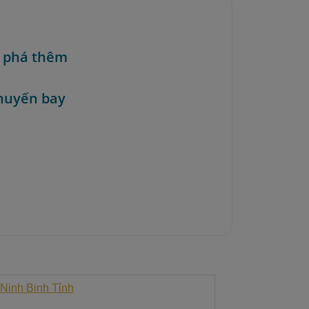
 phá thêm
huyến bay
Ninh Binh
Tỉnh