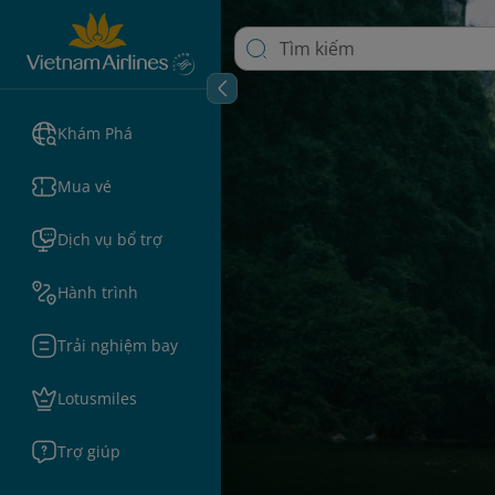
Khám Phá
Mua vé
Dịch vụ bổ trợ
Hành trình
Trải nghiệm bay
Lotusmiles
Trợ giúp