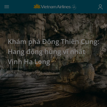
Khám phá Động Thiên Cung:
Hang động hùng vĩ nhất
Vịnh Hạ Long