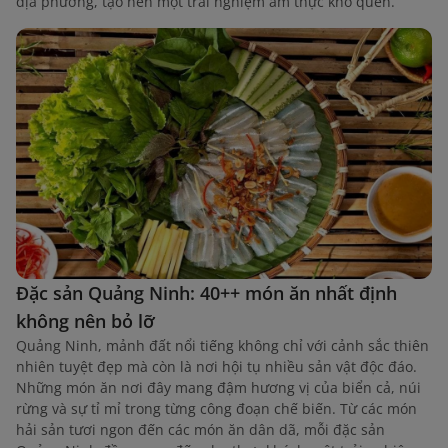
địa phương, tạo nên một trải nghiệm ẩm thực khó quên.
Đặc sản Quảng Ninh: 40++ món ăn nhất định
không nên bỏ lỡ
Quảng Ninh, mảnh đất nổi tiếng không chỉ với cảnh sắc thiên
nhiên tuyệt đẹp mà còn là nơi hội tụ nhiều sản vật độc đáo.
Những món ăn nơi đây mang đậm hương vị của biển cả, núi
rừng và sự tỉ mỉ trong từng công đoạn chế biến. Từ các món
hải sản tươi ngon đến các món ăn dân dã, mỗi đặc sản