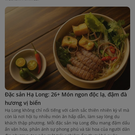
Đặc sản Hạ Long: 26+ Món ngon độc lạ, đậm đà
hương vị biển
Hạ Long không chỉ nổi tiếng với cảnh sắc thiên nhiên kỳ vĩ mà
còn là nơi hội tụ nhiều món ăn hấp dẫn, làm say lòng du
khách thập phương. Mỗi đặc sản Hạ Long đều mang đậm dấu
ấn văn hóa, phản ánh sự phong phú và tài hoa của người dân