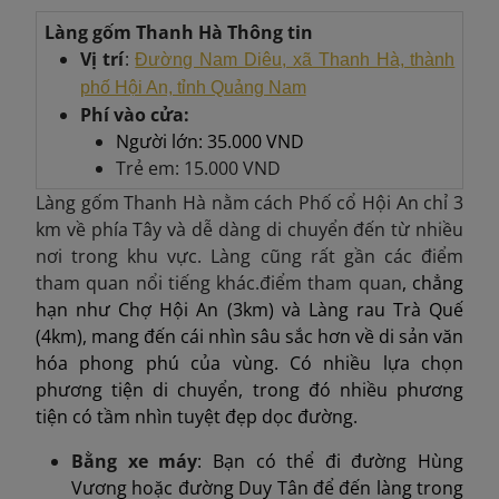
Làng gốm Thanh Hà
Thông tin
Vị trí
:
Đường Nam Diêu, xã Thanh Hà, thành
phố Hội An, tỉnh Quảng Nam
Phí vào cửa:
Người lớn: 35.000 VND
Trẻ em: 15.000 VND
Làng gốm Thanh Hà nằm cách Phố cổ Hội An chỉ 3
km về phía Tây và dễ dàng di chuyển đến từ nhiều
nơi trong khu vực. Làng cũng rất gần các điểm
tham quan nổi tiếng khác.điểm tham quan
, chẳng
hạn như Chợ Hội An (3km) và Làng rau Trà Quế
(4km), mang đến cái nhìn sâu sắc hơn về di sản văn
hóa phong phú của vùng. Có nhiều lựa chọn
phương tiện di chuyển, trong đó nhiều phương
tiện có tầm nhìn tuyệt đẹp dọc đường.
Bằng xe máy
: Bạn có thể đi đường Hùng
Vương hoặc đường Duy Tân để đến làng trong