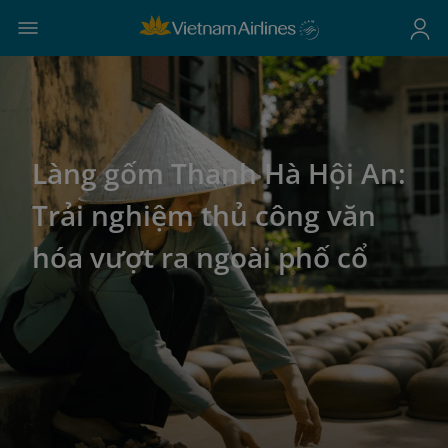
Làng gốm Thanh Hà Hội An:
Trải nghiệm thủ công văn
hóa vượt ra ngoài phố cổ