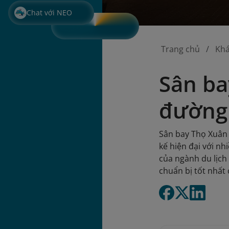
Chat với NEO
Trang chủ
Kh
Sân ba
đường 
Sân bay Thọ Xuân 
kế hiện đại với nh
của ngành du lịch
chuẩn bị tốt nhất