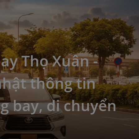
ay Thọ Xuân -
hật thông tin
g bay, di chuyển