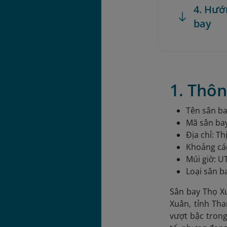
4. Hướ
bay
1. Thôn
Tên sân ba
Mã sân ba
Địa chỉ: T
Khoảng cá
Múi giờ: U
Loại sân b
Sân bay Thọ Xu
Xuân, tỉnh Th
vượt bậc tron