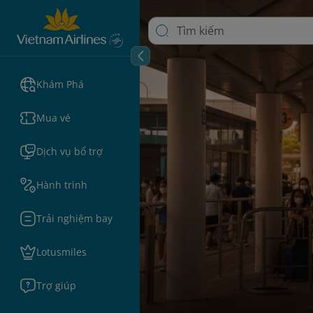
Khám Phá
Mua vé
Dịch vụ bổ trợ
Hành trình
Trải nghiệm bay
Lotusmiles
Trợ giúp