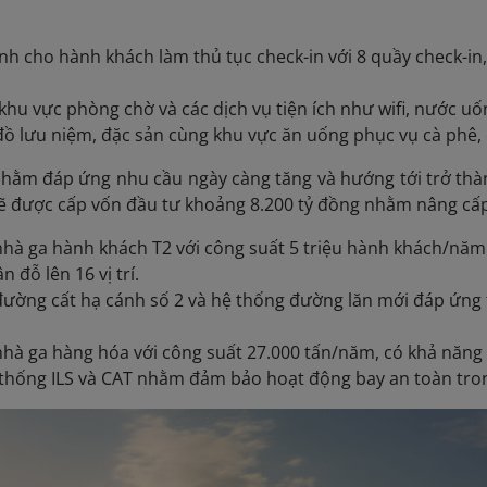
nh cho hành khách làm thủ tục check-in với 8 quầy check-in
 khu vực phòng chờ và các dịch vụ tiện ích như wifi, nước u
ồ lưu niệm, đặc sản cùng khu vực ăn uống phục vụ cà phê,
nhằm
đáp ứng nhu cầu ngày càng tăng và hướng tới trở thà
ẽ được cấp vốn đầu tư khoảng 8.200 tỷ đồng nhằm nâng cấp
hà ga hành khách T2 với công suất 5 triệu hành khách/năm
 đỗ lên 16 vị trí.
ường cất hạ cánh số 2 và hệ thống đường lăn mới đáp ứng 
hà ga hàng hóa với công suất 27.000 tấn/năm, có khả năng
thống ILS và CAT nhằm đảm bảo hoạt động bay an toàn trong 