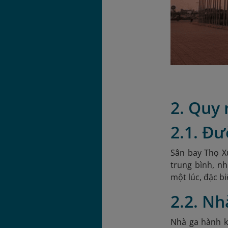
2. Quy
2.1. Đ
Sân bay Thọ X
trung bình, n
một lúc, đặc b
2.2. N
Nhà ga hành k