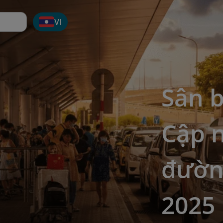
VI
Sân b
Cập n
đườn
2025