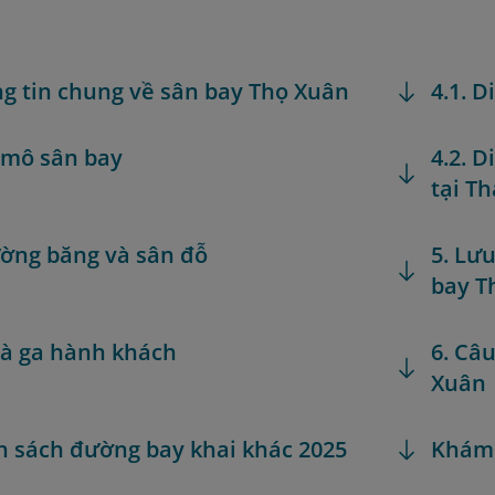
ng tin chung về sân bay Thọ Xuân
4.1. 
 mô sân bay
4.2. 
tại T
ường băng và sân đỗ
5. Lưu
bay T
hà ga hành khách
6. Câ
Xuân
h sách đường bay khai khác 2025
Khám