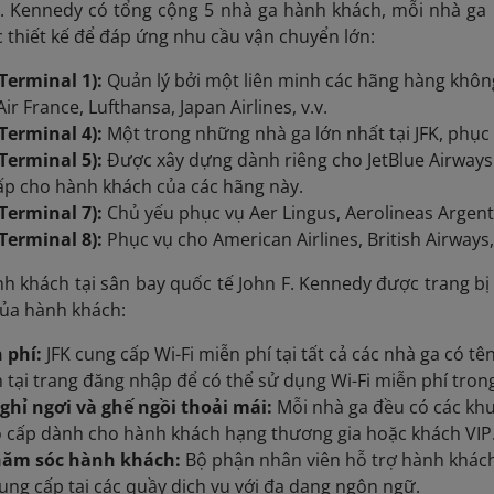
F. Kennedy có tổng cộng 5 nhà ga hành khách, mỗi nhà ga
 thiết kế để đáp ứng nhu cầu vận chuyển lớn:
Terminal 1):
Quản lý bởi một liên minh các hãng hàng không
r France, Lufthansa, Japan Airlines, v.v.
Terminal 4):
Một trong những nhà ga lớn nhất tại JFK, phục
Terminal 5):
Được xây dựng dành riêng cho JetBlue Airways v
ấp cho hành khách của các hãng này.
Terminal 7):
Chủ yếu phục vụ Aer Lingus, Aerolineas Argentin
Terminal 8):
Phục vụ cho American Airlines, British Airways, 
h khách tại sân bay quốc tế John F. Kennedy được trang bị 
của hành khách:
 phí:
JFK cung cấp Wi-Fi miễn phí tại tất cả các nhà ga có tên
 tại trang đăng nhập để có thể sử dụng Wi-Fi miễn phí tron
ghỉ ngơi và ghế ngồi thoải mái:
Mỗi nhà ga đều có các khu
 cấp dành cho hành khách hạng thương gia hoặc khách VIP
hăm sóc hành khách:
Bộ phận nhân viên hỗ trợ hành khách
ung cấp tại các quầy dịch vụ với đa dạng ngôn ngữ.