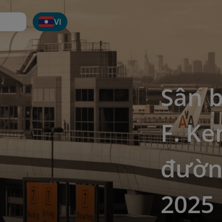
VI
Sân b
F. Ke
đườn
2025