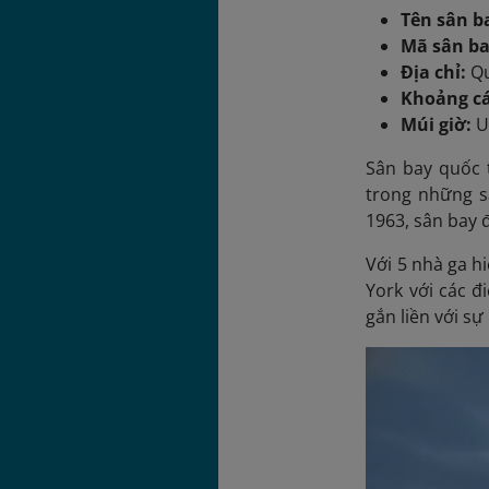
Tên sân b
Mã sân ba
Địa chỉ:
Qu
Khoảng cá
Múi giờ:
U
Sân bay quốc t
trong những s
1963, sân bay 
Với 5 nhà ga hi
York với các đ
gắn liền với s