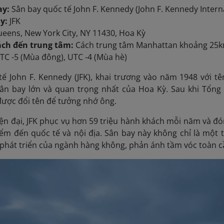
ay:
Sân bay quốc tế John F. Kennedy (John F. Kennedy Interna
y:
JFK
eens, New York City, NY 11430, Hoa Kỳ
ch đến trung tâm:
Cách trung tâm Manhattan khoảng 25
TC -5 (Mùa đông), UTC -4 (Mùa hè)
ế John F. Kennedy (JFK), khai trương vào năm 1948 với tên
ân bay lớn và quan trọng nhất của Hoa Kỳ. Sau khi Tổng
được đổi tên để tưởng nhớ ông.
ện đại,
JFK phục vụ hơn 59 triệu hành khách mỗi năm và đóng
iểm đến quốc tế và nội địa. Sân bay này không chỉ là mộ
ự phát triển của ngành hàng không, phản ánh tầm vóc toàn 