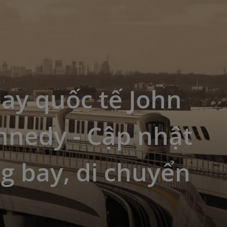
ay quốc tế John
nnedy - Cập nhật
g bay, di chuyển