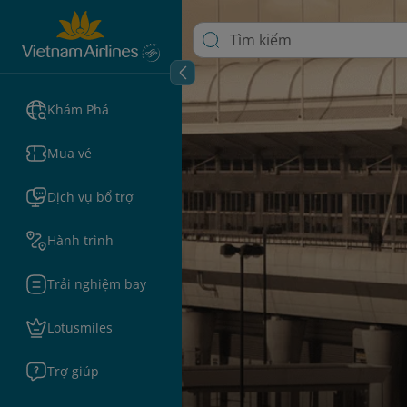
Khám Phá
Mua vé
Dịch vụ bổ trợ
Hành trình
Trải nghiệm bay
Lotusmiles
Trợ giúp