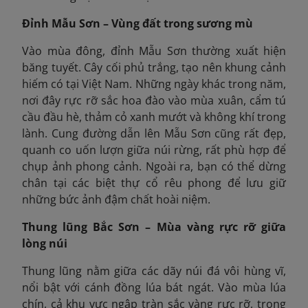
Đỉnh Mẫu Sơn – Vùng đất trong sương mù
Vào mùa đông, đỉnh Mẫu Sơn thường xuất hiện
băng tuyết. Cây cối phủ trắng, tạo nên khung cảnh
hiếm có tại Việt Nam. Những ngày khác trong năm,
nơi đây rực rỡ sắc hoa đào vào mùa xuân, cẩm tú
cầu đầu hè, thảm cỏ xanh mướt và không khí trong
lành. Cung đường dẫn lên Mẫu Sơn cũng rất đẹp,
quanh co uốn lượn giữa núi rừng, rất phù hợp để
chụp ảnh phong cảnh. Ngoài ra, bạn có thể dừng
chân tại các biệt thự cổ rêu phong để lưu giữ
những bức ảnh đậm chất hoài niệm.
Thung lũng Bắc Sơn – Mùa vàng rực rỡ giữa
lòng núi
Thung lũng nằm giữa các dãy núi đá vôi hùng vĩ,
nổi bật với cánh đồng lúa bát ngát. Vào mùa lúa
chín, cả khu vực ngập tràn sắc vàng rực rỡ, trong