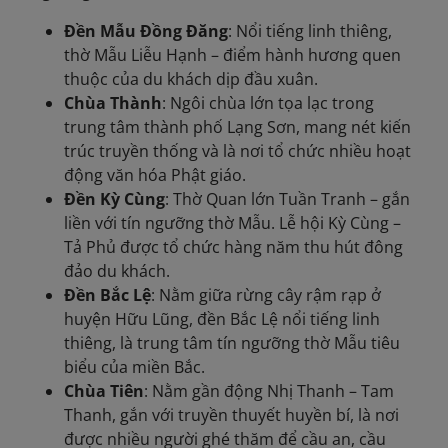
Đền Mẫu Đồng Đăng
: Nổi tiếng linh thiêng,
thờ Mẫu Liễu Hạnh – điểm hành hương quen
thuộc của du khách dịp đầu xuân.
Chùa Thành
: Ngôi chùa lớn tọa lạc trong
trung tâm thành phố Lạng Sơn, mang nét kiến
trúc truyền thống và là nơi tổ chức nhiều hoạt
động văn hóa Phật giáo.
Đền Kỳ Cùng
: Thờ Quan lớn Tuần Tranh – gắn
liền với tín ngưỡng thờ Mẫu. Lễ hội Kỳ Cùng –
Tả Phủ được tổ chức hàng năm thu hút đông
đảo du khách.
Đền Bắc Lệ
: Nằm giữa rừng cây rậm rạp ở
huyện Hữu Lũng, đền Bắc Lệ nổi tiếng linh
thiêng, là trung tâm tín ngưỡng thờ Mẫu tiêu
biểu của miền Bắc.
Chùa Tiên
: Nằm gần động Nhị Thanh – Tam
Thanh, gắn với truyền thuyết huyền bí, là nơi
được nhiều người ghé thăm để cầu an, cầu