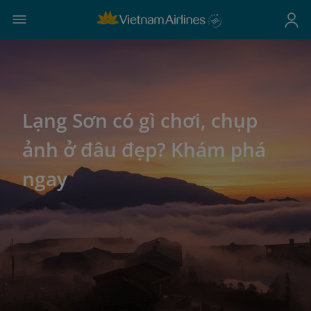
Lạng Sơn có gì chơi, chụp
ảnh ở đâu đẹp? Khám phá
ngay