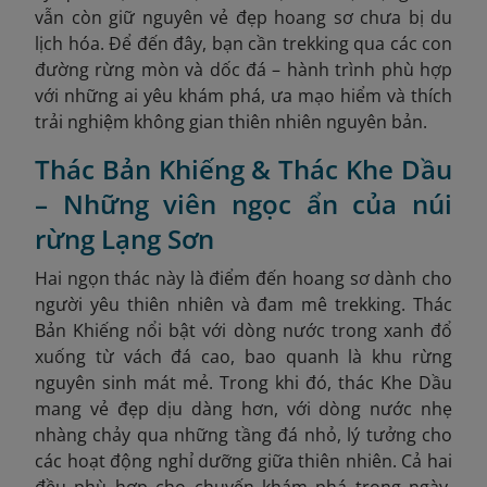
vẫn còn giữ nguyên vẻ đẹp hoang sơ chưa bị du
lịch hóa. Để đến đây, bạn cần trekking qua các con
đường rừng mòn và dốc đá – hành trình phù hợp
với những ai yêu khám phá, ưa mạo hiểm và thích
trải nghiệm không gian thiên nhiên nguyên bản.
Thác Bản Khiếng & Thác Khe Dầu
– Những viên ngọc ẩn của núi
rừng Lạng Sơn
Hai ngọn thác này là điểm đến hoang sơ dành cho
người yêu thiên nhiên và đam mê trekking. Thác
Bản Khiếng nổi bật với dòng nước trong xanh đổ
xuống từ vách đá cao, bao quanh là khu rừng
nguyên sinh mát mẻ. Trong khi đó, thác Khe Dầu
mang vẻ đẹp dịu dàng hơn, với dòng nước nhẹ
nhàng chảy qua những tầng đá nhỏ, lý tưởng cho
các hoạt động nghỉ dưỡng giữa thiên nhiên. Cả hai
đều phù hợp cho chuyến khám phá trong ngày,