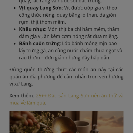
quay, lạc rang và nước sốt đặc trưng.
Vịt quay Lạng Sơn
: Vịt được ướp gia vị theo
công thức riêng, quay bằng lò than, da giòn
rụm, thịt thơm mềm.
Khâu nhục
: Món thịt ba chỉ hầm mềm, thấm
đẫm gia vị, ăn kèm cơm nóng rất đưa miệng.
Bánh cuốn trứng
: Lớp bánh mỏng mịn bao
lấy trứng gà, ăn cùng nước chấm chua ngọt và
rau thơm – đơn giản nhưng đầy hấp dẫn.
Đừng quên thưởng thức các món ăn này tại các
quán ăn địa phương để cảm nhận trọn vẹn hương
vị xứ Lạng.
Xem thêm:
25++ Đặc sản Lạng Sơn nên ăn thử và
mua về làm quà
.