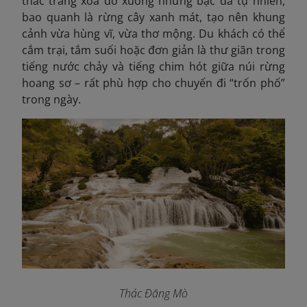
thác trắng xóa đổ xuống những bậc đá tự nhiên,
bao quanh là rừng cây xanh mát, tạo nên khung
cảnh vừa hùng vĩ, vừa thơ mộng. Du khách có thể
cắm trại, tắm suối hoặc đơn giản là thư giãn trong
tiếng nước chảy và tiếng chim hót giữa núi rừng
hoang sơ – rất phù hợp cho chuyến đi “trốn phố”
trong ngày.
Thác Đăng Mò