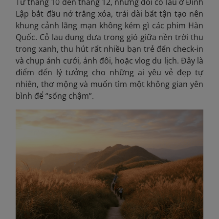
Từ tháng 10 đến tháng 12, những đồi cỏ lau ở Đình
Lập bắt đầu nở trắng xóa, trải dài bất tận tạo nên
khung cảnh lãng mạn không kém gì các phim Hàn
Quốc. Cỏ lau đung đưa trong gió giữa nền trời thu
trong xanh, thu hút rất nhiều bạn trẻ đến check-in
và chụp ảnh cưới, ảnh đôi, hoặc vlog du lịch. Đây là
điểm đến lý tưởng cho những ai yêu vẻ đẹp tự
nhiên, thơ mộng và muốn tìm một không gian yên
bình để “sống chậm”.