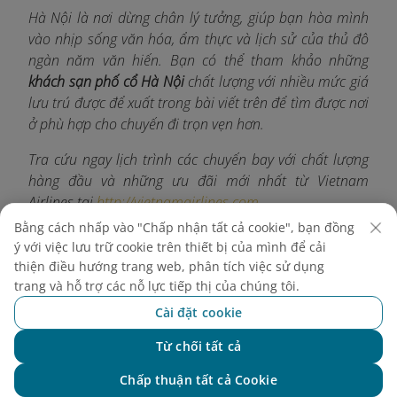
Hà Nội là nơi dừng chân lý tưởng, giúp bạn hòa mình
vào nhịp sống văn hóa, ẩm thực và lịch sử của thủ đô
ngàn năm văn hiến. Bạn có thể tham khảo những
khách sạn phố cổ Hà Nội
chất lượng với nhiều mức giá
lưu trú được để xuất trong bài viết trên để tìm được nơi
ở phù hợp cho chuyến đi trọn vẹn hơn.
Tra cứu ngay lịch trình các chuyến bay với chất lượng
hàng đầu và những ưu đãi mới nhất từ Vietnam
Airlines tại
http://vietnamairlines.com
.
Bằng cách nhấp vào "Chấp nhận tất cả cookie", bạn đồng
ý với việc lưu trữ cookie trên thiết bị của mình để cải
thiện điều hướng trang web, phân tích việc sử dụng
Khám phá thêm
trang và hỗ trợ các nỗ lực tiếp thị của chúng tôi.
Cài đặt cookie
Từ chối tất cả
Chat với NEO
Chấp thuận tất cả Cookie