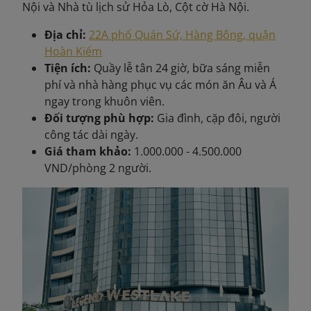
Nội và Nhà tù lịch sử Hỏa Lò, Cột cờ Hà Nội.
Địa chỉ:
22A phố Quán Sứ, Hàng Bông, quận
Hoàn Kiếm
Tiện ích:
Quầy lễ tân 24 giờ, bữa sáng miễn
phí và nhà hàng phục vụ các món ăn Âu và Á
ngay trong khuôn viên.
Đối tượng phù hợp:
Gia đình, cặp đôi, người
công tác dài ngày.
Giá tham khảo:
1.000.000 - 4.500.000
VND/phòng 2 người.