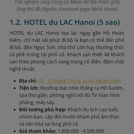
Trải nghiệm sang trọng tại Meliá Hà Nội Hotel giữa
lòng thủ đô (Nguồn: Facebook page Meliá Hanoi)
1.2. HOTEL du LAC Hanoi (5 sao)
HOTEL du LAC Hanoi tọa lạc ngay gần Hồ Hoàn
Kiếm, chỉ mất vài phút đi bộ là bạn có thể đến phố
đi bộ, đền Ngọc Sơn, nhà thờ Lớn hay thưởng thức
cà phê trứng tại phố cổ. Khách sạn thiết kế khách
sạn theo phong cách sang trọng cổ điển, đậm chất
nghệ thuật.
Địa chỉ:
35 - 37 Hàng Trống, quận Hoàn Kiếm
Tiện ích:
Rooftop bar nhìn thẳng ra Hồ Gươm,
spa thư giãn, phòng nghỉ với đủ TV màn hình
phẳng, máy sấy.
Đối tượng phù hợp:
Khách du lịch cao tuổi,
nhóm bạn, cặp đôi muốn khám phá ẩm thực
và văn hóa tại lòng phố cổ.
Giá tham khảo:
1.800.000 - 4.500.000