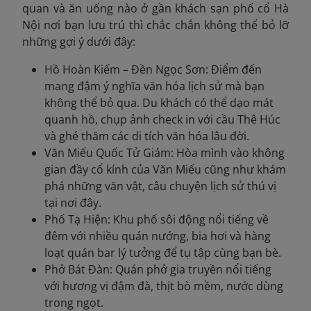
quan và ăn uống nào ở gần khách sạn phố cổ Hà
Nội nơi bạn lưu trú thì chắc chắn không thể bỏ lỡ
những gợi ý dưới đây:
Hồ Hoàn Kiếm – Đền Ngọc Sơn: Điểm đến
mang đậm ý nghĩa văn hóa lịch sử mà bạn
không thể bỏ qua. Du khách có thể dạo mát
quanh hồ, chụp ảnh check in với cầu Thê Húc
và ghé thăm các di tích văn hóa lâu đời.
Văn Miếu Quốc Tử Giám: Hòa mình vào không
gian đầy cổ kính của Văn Miếu cũng như khám
phá những văn vật, câu chuyện lịch sử thú vị
tại nơi đây.
Phố Tạ Hiện: Khu phố sôi động nổi tiếng về
đêm với nhiều quán nướng, bia hơi và hàng
loạt quán bar lý tưởng để tụ tập cùng bạn bè.
Phở Bát Đàn: Quán phở gia truyền nổi tiếng
với hương vị đậm đà, thịt bò mềm, nước dùng
trong ngọt.