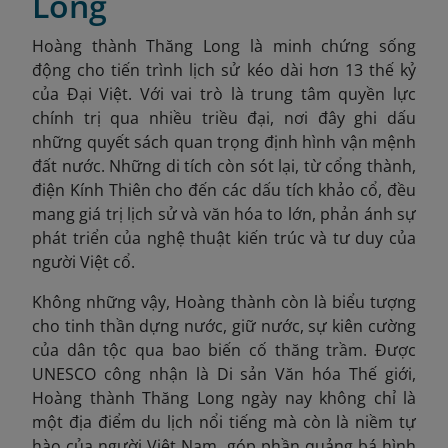
Long
Hoàng thành Thăng Long là minh chứng sống
động cho tiến trình lịch sử kéo dài hơn 13 thế kỷ
của Đại Việt. Với vai trò là trung tâm quyền lực
chính trị qua nhiều triều đại, nơi đây ghi dấu
những quyết sách quan trọng định hình vận mệnh
đất nước. Những di tích còn sót lại, từ cổng thành,
điện Kính Thiên cho đến các dấu tích khảo cổ, đều
mang giá trị lịch sử và văn hóa to lớn, phản ánh sự
phát triển của nghệ thuật kiến trúc và tư duy của
người Việt cổ.
Không những vậy, Hoàng thành còn là biểu tượng
cho tinh thần dựng nước, giữ nước, sự kiên cường
của dân tộc qua bao biến cố thăng trầm. Được
UNESCO công nhận là Di sản Văn hóa Thế giới,
Hoàng thành Thăng Long ngày nay không chỉ là
một địa điểm du lịch nổi tiếng mà còn là niềm tự
hào của người Việt Nam, góp phần quảng bá hình