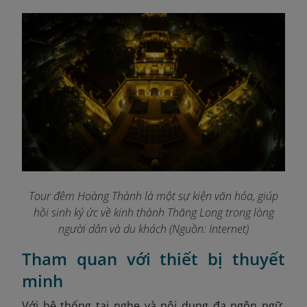
Tour đêm Hoàng Thành là một sự kiện văn hóa, giúp
hồi sinh ký ức về kinh thành Thăng Long trong lòng
người dân và du khách (Nguồn: Internet)
Tham quan với thiết bị thuyết
minh
Với hệ thống tai nghe và nội dung đa ngôn ngữ,