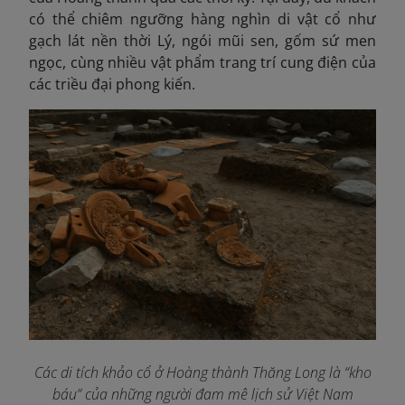
có thể chiêm ngưỡng hàng nghìn di vật cổ như
gạch lát nền thời Lý, ngói mũi sen, gốm sứ men
ngọc, cùng nhiều vật phẩm trang trí cung điện của
các triều đại phong kiến.
Các di tích khảo cổ ở Hoàng thành Thăng Long là “kho
báu” của những người đam mê lịch sử Việt Nam