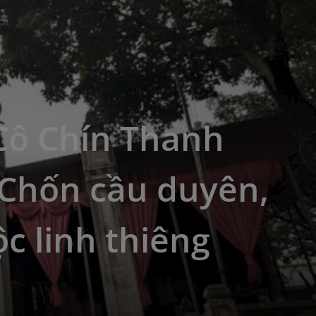
Cô Chín Thanh
 Chốn cầu duyên,
ộc linh thiêng