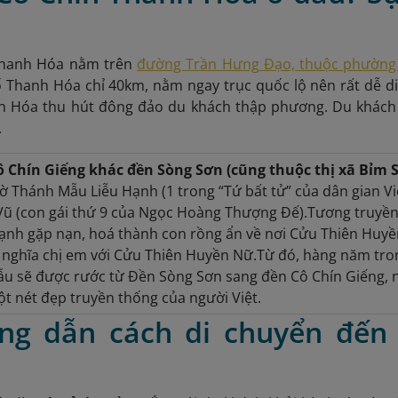
Thanh Hóa nằm trên
đường Trần Hưng Đạo, thuộc phường 
 Thanh Hóa chỉ 40km, nằm ngay trục quốc lộ nên rất dễ di
nh Hóa thu hút đông đảo du khách thập phương. Du khách 
.
ô Chín Giếng khác đền Sòng Sơn (cũng thuộc thị xã Bỉm 
ờ Thánh Mẫu Liễu Hạnh (1 trong “Tứ bất tử” của dân gian V
ũ (con gái thứ 9 của Ngọc Hoàng Thượng Đế).Tương truyền,
ạnh gặp nạn, hoá thành con rồng ẩn về nơi Cửu Thiên Huy
 nghĩa chị em với Cửu Thiên Huyền Nữ.Từ đó, hàng năm tro
u sẽ được rước từ Đền Sòng Sơn sang đền Cô Chín Giếng, n
t nét đẹp truyền thống của người Việt.
ng dẫn cách di chuyển đến