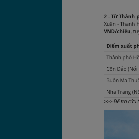
2 - Từ Thành 
Xuân - Thanh H
VND/chiều
, t
Điểm xuất p
Thành phố Hồ
Côn Đảo (Nối 
Buôn Ma Thuột
Nha Trang (Nố
>>> Để tra cứu t