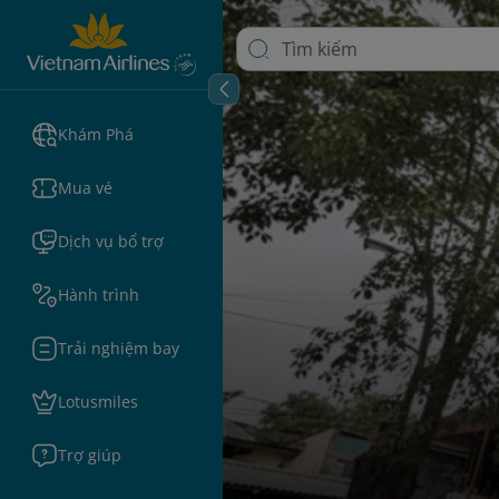
Khám Phá
Mua vé
Dịch vụ bổ trợ
Hành trình
Trải nghiệm bay
Lotusmiles
Trợ giúp