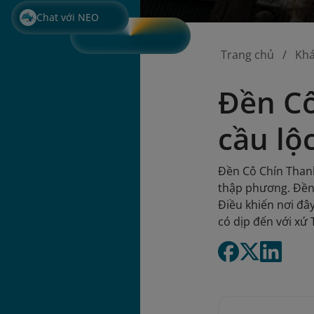
Chat với NEO
Trang chủ
Kh
Đền Cô
cầu lộ
Đền Cô Chín Thanh
thập phương. Đền 
Điều khiến nơi đâ
có dịp đến với xứ