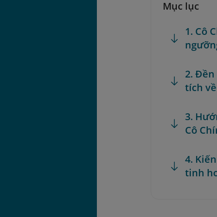
Mục lục
1. Cô C
ngưỡng
2. Đền
tích v
3. Hướ
Cô Chí
4. Kiế
tinh h