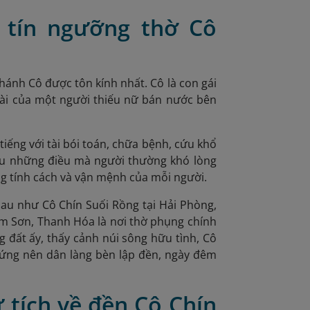
à tín ngưỡng thờ Cô
hánh Cô được tôn kính nhất. Cô là con gái
hài của một người thiếu nữ bán nước bên
tiếng với tài bói toán, chữa bệnh, cứu khổ
thấu những điều mà người thường khó lòng
àng tính cách và vận mệnh của mỗi người.
nhau như Cô Chín Suối Rồng tại Hải Phòng,
ỉm Sơn, Thanh Hóa là nơi thờ phụng chính
g đất ấy, thấy cảnh núi sông hữu tình, Cô
h ứng nên dân làng bèn lập đền, ngày đêm
 tích về đền Cô Chín