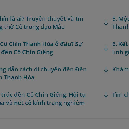
hín là ai? Truyền thuyết và tín
5. Mộ
 thờ Cô trong đạo Mẫu
Than
 Cô Chín Thanh Hóa ở đâu? Sự
6. Kế
ề đền Cô Chín Giếng
linh 
ng dẫn cách di chuyển đến Đền
Khám
n Thanh Hóa
n trúc đền Cô Chín Giếng: Hội tụ
Tìm c
oa và nét cổ kính trang nghiêm