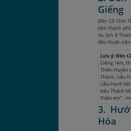
Giếng
Đền Cô Chín 
tâm thành phố
du lịch ở Tha
đều thuận tiện
Lưu ý: Đền C
Giếng 1km, th
Thiên Huyền V
Thánh, Liễu H
Liễu Hạnh kết
kiệu Thánh Mẫ
thăm em” - mộ
3. Hướ
Hóa