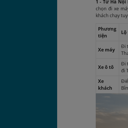
1 - Từ Hà Nội
chọn đi xe má
khách chạy tuy
Phương
Lộ
tiện
Đi 
Xe máy
Tha
Đi 
Xe ô tô
đi 
Xe
Đi
khách
Bỉ