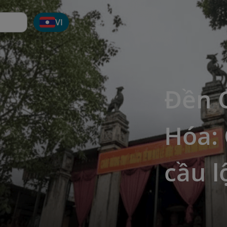
VI
Đền 
Hóa:
cầu l