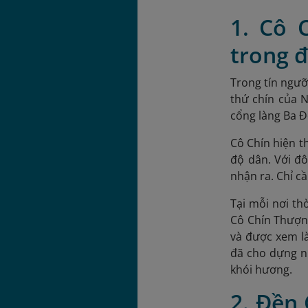
1. Cô 
trong 
Trong tín ngưỡ
thứ chín của 
cổng làng Ba Đ
Cô Chín hiện t
độ dân. Với đô
nhận ra. C
hỉ c
Tại mỗi nơi th
Cô Chín Thượng
và được xem là
đã cho dựng nh
khói hương.
2. Đền