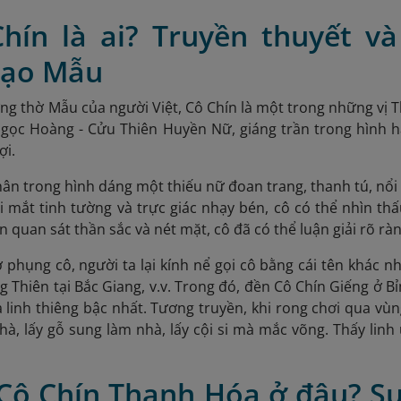
Chín là ai? Truyền thuyết v
đạo Mẫu
ng thờ Mẫu của người Việt, Cô Chín là một trong những vị T
Ngọc Hoàng - Cửu Thiên Huyền Nữ, giáng trần trong hình 
ợi.
hân trong hình dáng một thiếu nữ đoan trang, thanh tú, nổi 
i mắt tinh tường và trực giác nhạy bén, cô có thể nhìn 
ần quan sát thần sắc và nét mặt, cô đã có thể luận giải rõ r
ờ phụng cô, người ta lại kính nể gọi cô bằng cái tên khác 
 Thiên tại Bắc Giang, v.v.
Trong đó, đền Cô Chín Giếng ở B
 linh thiêng bậc nhất. Tương truyền, khi rong chơi qua vùn
à, lấy gỗ sung làm nhà, lấy cội si mà mắc võng. Thấy lin
 Cô Chín Thanh Hóa ở đâu? Sự