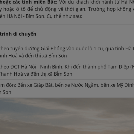
 hoặc các tỉnh miền Bắc:
Với du khách khởi hành từ Hà Nộ
y hoặc ô tô để chủ động về thời gian. Trường hợp không q
ến Hà Nội - Bỉm Sơn. Cụ thể như sau:
 trình di chuyển
theo tuyến đường Giải Phóng vào quốc lộ 1 cũ, qua tỉnh Hà
nh Hoá và đến thị xã Bỉm Sơn
theo ĐCT Hà Nội - Ninh Bình. Khi đến thành phố Tam Điệp (
Thanh Hoá và đến thị xã Bỉm Sơn.
ểm đón:
Bến xe Giáp Bát, bến xe Nước Ngầm, bến xe Mỹ Đình
m Sơn