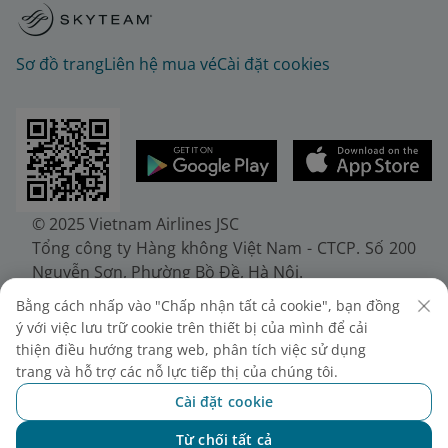
Sơ đồ trang
Liên hệ mua vé
Cài đặt cookies
© 2025 Vietnam Airlines JSC
Tổng công ty Hàng không Việt Nam - CTCP. Số 200
Nguyễn Sơn, Phường Bồ Đề, Hà Nội.
Điện thoại: (+84-24) 38272289. Fax: (+84-24)
Bằng cách nhấp vào "Chấp nhận tất cả cookie", bạn đồng
38722375
ý với việc lưu trữ cookie trên thiết bị của mình để cải
Giấy chứng nhận đăng ký doanh nghiệp, mã số
thiện điều hướng trang web, phân tích việc sử dụng
doanh nghiệp 0100107518, đăng ký lần đầu ngày
trang và hỗ trợ các nỗ lực tiếp thị của chúng tôi.
30/6/2010, đăng ký thay đổi lần thứ 10 ngày
Cài đặt cookie
24/7/2025, cấp bởi Sở Tài chính Thành phố Hà Nội.
Từ chối tất cả