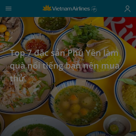
Top 7 đặc sản Phú Yên làm
quà nổi tiếng bạn nên mua
thử