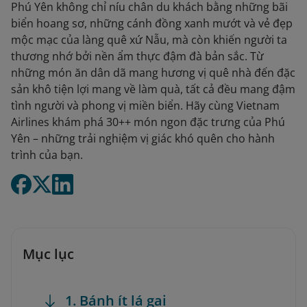
Phú Yên không chỉ níu chân du khách bằng những bãi
biển hoang sơ, những cánh đồng xanh mướt và vẻ đẹp
mộc mạc của làng quê xứ Nẫu, mà còn khiến người ta
thương nhớ bởi nền ẩm thực đậm đà bản sắc. Từ
những món ăn dân dã mang hương vị quê nhà đến đặc
sản khô tiện lợi mang về làm quà, tất cả đều mang đậm
tình người và phong vị miền biển. Hãy cùng Vietnam
Airlines khám phá 30++ món ngon đặc trưng của Phú
Yên – những trải nghiệm vị giác khó quên cho hành
trình của bạn.
Mục lục
1. Bánh ít lá gai