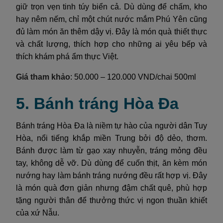
giữ trọn vẹn tinh túy biển cả. Dù dùng để chấm, kho
hay nêm nếm, chỉ một chút nước mắm Phú Yên cũng
đủ làm món ăn thêm dậy vị. Đây là món quà thiết thực
và chất lượng, thích hợp cho những ai yêu bếp và
thích khám phá ẩm thực Việt.
Giá tham khảo
: 50.000 – 120.000 VND/chai 500ml
5. Bánh tráng Hòa Đa
Bánh tráng Hòa Đa là niềm tự hào của người dân Tuy
Hòa, nổi tiếng khắp miền Trung bởi độ dẻo, thơm.
Bánh được làm từ gạo xay nhuyễn, tráng mỏng đều
tay, không dễ vỡ. Dù dùng để cuốn thịt, ăn kèm món
nướng hay làm bánh tráng nướng đều rất hợp vị. Đây
là món quà đơn giản nhưng đậm chất quê, phù hợp
tặng người thân để thưởng thức vị ngon thuần khiết
của xứ Nẫu.