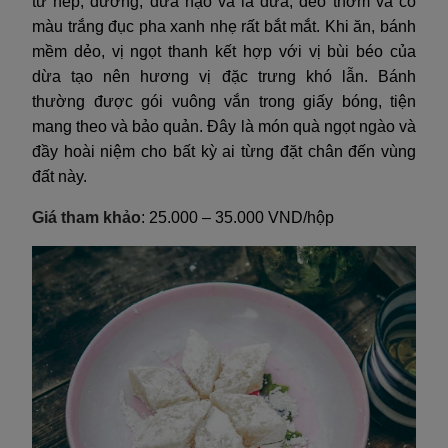
từ nếp, đường, dừa nạo và lá dứa, dẻo thơm và có
màu trắng đục pha xanh nhẹ rất bắt mắt. Khi ăn, bánh
mềm dẻo, vị ngọt thanh kết hợp với vị bùi béo của
dừa tạo nên hương vị đặc trưng khó lẫn. Bánh
thường được gói vuông vắn trong giấy bóng, tiện
mang theo và bảo quản. Đây là món quà ngọt ngào và
đầy hoài niệm cho bất kỳ ai từng đặt chân đến vùng
đất này.
Giá tham khảo
: 25.000 – 35.000 VND/hộp