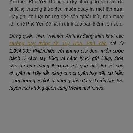
Ẩm thực Phú Yên không cầu kỳ nhưng đủ sâu sắc để
ai từng thưởng thức đều muốn quay lại một lần nữa.
Hãy ghi chú lại những đặc sản “phải thử, nên mua”
khi ghé Phú Yên để hành trình của bạn thêm trọn vẹn.
Đừng quên, hiện Vietnam Airlines đang triển khai các
Đường bay thẳng tới Tuy Hòa, Phú Yên
chỉ từ
1.054.000 VND/chiều với khung giờ đẹp, miễn cước
hành lý xách tay 10kg và hành lý ký gửi 23kg, thỏa
sức để bạn mang theo cả vali quà quê trở về sau
chuyến đi. Hãy sẵn sàng cho chuyến bay đến xứ Nẫu
– nơi hương vị bình dị nhưng đậm đà sẽ khiến bạn lưu
luyến mãi không quên cùng Vietnam Airlines.