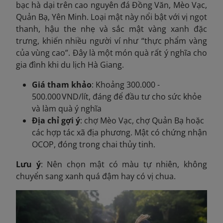
bạc hà dại trên cao nguyên đá Đồng Văn, Mèo Vạc,
Quản Bạ, Yên Minh. Loại mật này nổi bật với vị ngọt
thanh, hậu the nhẹ và sắc mật
vàng xanh đặc
trưng, khiến nhiều người ví như “thực phẩm vàng
của vùng cao”. Đây là một món quà rất ý nghĩa cho
gia đình khi du lịch Hà Giang.
Giá tham khảo
: Khoảng 300.000 -
500.000 VND/lít, đáng để đầu tư cho sức khỏe
và làm quà ý nghĩa
Địa chỉ gợi ý
: chợ Mèo Vạc, chợ Quản Bạ hoặc
các hợp tác xã địa phương. Mật có chứng nhận
OCOP, đóng trong chai thủy tinh.
Lưu ý
: Nên chọn mật có màu tự nhiên, không
chuyển sang xanh quá đậm hay có vị chua.