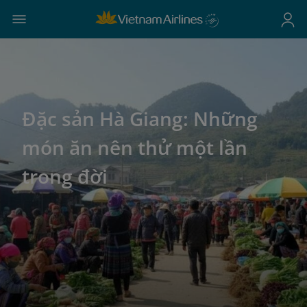
Đặc sản Hà Giang: Những
món ăn nên thử một lần
trong đời