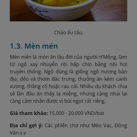
Cháo ấu tẩu.
1.3. Mèn mén
Mèn mén là món ăn lâu đời của người H’Mông, làm
từ ngô xay nhuyễn rồi hấp chín bằng nồi hơi
truyền thống. Ngô dùng là giống ngô nương bản
địa, dẻo và thơm đặc trưng, thường ăn kèm canh
xương, thắng cố hoặc rau cải. Nhiều du khách chia
sẻ lần đầu ăn thấy lạ miệng, nhưng càng nhai lại
càng cảm nhận được vị bùi ngọt rất riêng.
Giá tham khảo:
15.000 - 20.000 VND/bát
Địa chỉ gợi ý:
Các phiên chợ như Mèo Vạc, Đồng
Văn,v.v