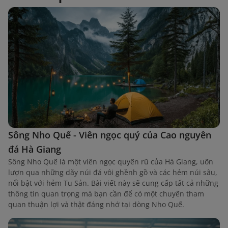
Sông Nho Quế - Viên ngọc quý của Cao nguyên
đá Hà Giang
Sông Nho Quế là một viên ngọc quyến rũ của Hà Giang, uốn
lượn qua những dãy núi đá vôi ghềnh gồ và các hẻm núi sâu,
nổi bật với hẻm Tu Sản. Bài viết này sẽ cung cấp tất cả những
thông tin quan trọng mà bạn cần để có một chuyến tham
quan thuận lợi và thật đáng nhớ tại dòng Nho Quế.