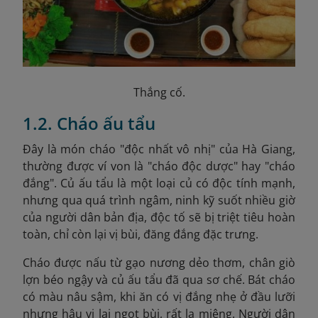
Thắng cố.
1.2. Cháo ấu tẩu
Đây là món cháo "độc nhất vô nhị" của Hà Giang,
thường được ví von là "cháo độc dược" hay "cháo
đắng". Củ ấu tẩu là một loại củ có độc tính mạnh,
nhưng qua quá trình ngâm, ninh kỹ suốt nhiều giờ
của người dân bản địa, độc tố sẽ bị triệt tiêu hoàn
toàn, chỉ còn lại vị bùi, đăng đắng đặc trưng.
Cháo được nấu từ gạo nương dẻo thơm, chân giò
lợn béo ngậy và củ ấu tẩu đã qua sơ chế. Bát cháo
có màu nâu sậm, khi ăn có vị đắng nhẹ ở đầu lưỡi
nhưng hậu vị lại ngọt bùi, rất lạ miệng. Người dân