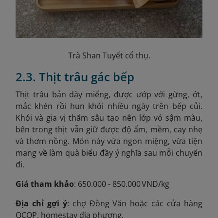
Trà Shan Tuyết cổ thụ.
2.3. Thịt trâu gác bếp
Thịt trâu bản dày miếng, được ướp với gừng, ớt,
mắc khén rồi hun khói nhiều ngày trên bếp củi.
Khói và gia vị thấm sâu tạo nên lớp vỏ sậm màu,
bên trong thịt vẫn giữ được độ ẩm, mềm, cay nhẹ
và thơm nồng. Món này vừa ngon miệng, vừa tiện
mang về làm quà biếu đầy ý nghĩa sau mỗi chuyến
đi.
Giá tham khảo
: 650.000 - 850.000 VND/kg
Địa chỉ gợi ý
: chợ Đồng Văn hoặc các cửa hàng
OCOP, homestay địa phương.