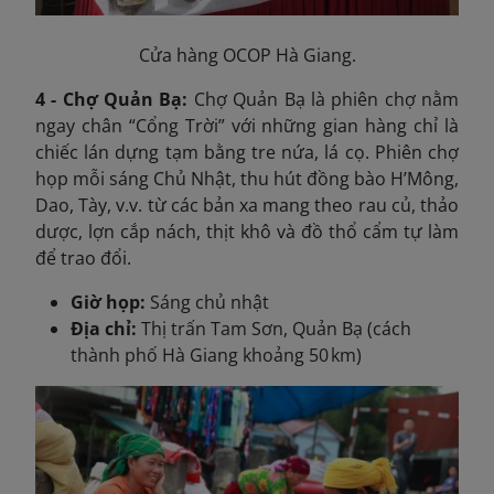
Cửa hàng OCOP Hà Giang.
4 - Chợ Quản Bạ:
Chợ Quản Bạ là phiên chợ nằm
ngay chân “Cổng Trời” với những gian hàng chỉ là
chiếc lán dựng tạm bằng tre nứa, lá cọ. Phiên chợ
họp mỗi sáng Chủ Nhật, thu hút đồng bào H’Mông,
Dao, Tày, v.v. từ các bản xa mang theo rau củ, thảo
dược, lợn cắp nách, thịt khô và đồ thổ cẩm tự làm
để trao đổi.
Giờ họp:
Sáng chủ nhật
Địa chỉ:
Thị trấn Tam Sơn, Quản Bạ (cách
thành phố Hà Giang khoảng 50 km)