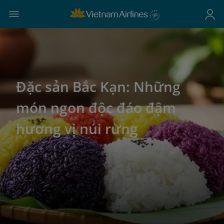
Đặc sản Bắc Kạn: Những
món ngon độc đáo đậm
hương vị núi rừng