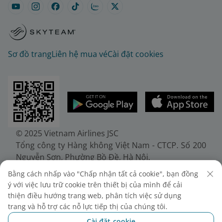
Sơ đồ trang
Liên hệ mua vé
Cài đặt cookies
© 2025 Vietnam Airlines JSC
Tổng công ty Hàng không Việt Nam - CTCP. Số 200
Nguyễn Sơn, Phường Bồ Đề, Hà Nội.
Điện thoại: (+84-24) 38272289. Fax: (+84-24)
Bằng cách nhấp vào "Chấp nhận tất cả cookie", bạn đồng
38722375
ý với việc lưu trữ cookie trên thiết bị của mình để cải
Giấy chứng nhận đăng ký doanh nghiệp, mã số
thiện điều hướng trang web, phân tích việc sử dụng
doanh nghiệp 0100107518, đăng ký lần đầu ngày
trang và hỗ trợ các nỗ lực tiếp thị của chúng tôi.
30/6/2010, đăng ký thay đổi lần thứ 10 ngày
Cài đặt cookie