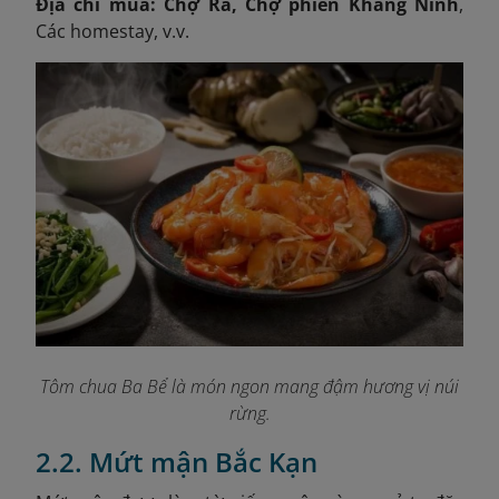
Địa chỉ mua: Chợ Rã, Chợ phiên Khang Ninh
,
Các homestay, v.v.
Tôm chua Ba Bể là món ngon mang đậm hương vị núi
rừng.
2.2. Mứt mận Bắc Kạn