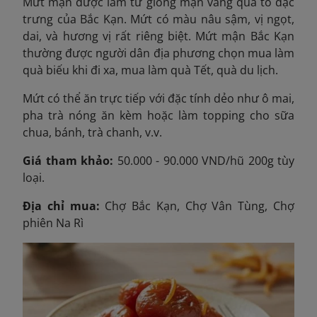
Mứt mận được làm từ giống mận vàng quả to đặc
trưng của Bắc Kạn. Mứt có màu nâu sậm, vị ngọt,
dai, và hương vị rất riêng biệt. Mứt mận Bắc Kạn
thường được người dân địa phương chọn mua làm
quà biếu khi đi xa, mua làm quà Tết, quà du lịch.
Mứt có thể ăn trực tiếp với đặc tính dẻo như ô mai,
pha trà nóng ăn kèm hoặc làm topping cho sữa
chua, bánh, trà chanh, v.v.
Giá tham khảo:
50.000 - 90.000 VND/hũ 200g tùy
loại.
Địa chỉ mua:
Chợ Bắc Kạn, Chợ Vân Tùng, Chợ
phiên Na Rì