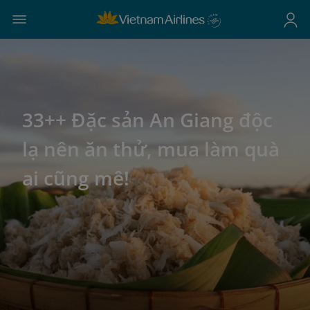
33++ Đặc sản An Giang độc
lạ nên ăn thử, mua làm quà
ai cũng mê!