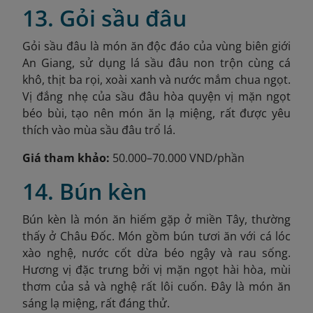
13. Gỏi sầu đâu
Gỏi sầu đâu là món ăn độc đáo của vùng biên giới
An Giang, sử dụng lá sầu đâu non trộn cùng cá
khô, thịt ba rọi, xoài xanh và nước mắm chua ngọt.
Vị đắng nhẹ của sầu đâu hòa quyện vị mặn ngọt
béo bùi, tạo nên món ăn lạ miệng, rất được yêu
thích vào mùa sầu đâu trổ lá.
Giá tham khảo:
50.000–70.000 VND/phần
14. Bún kèn
Bún kèn là món ăn hiếm gặp ở miền Tây, thường
thấy ở Châu Đốc. Món gồm bún tươi ăn với cá lóc
xào nghệ, nước cốt dừa béo ngậy và rau sống.
Hương vị đặc trưng bởi vị mặn ngọt hài hòa, mùi
thơm của sả và nghệ rất lôi cuốn. Đây là món ăn
sáng lạ miệng, rất đáng thử.