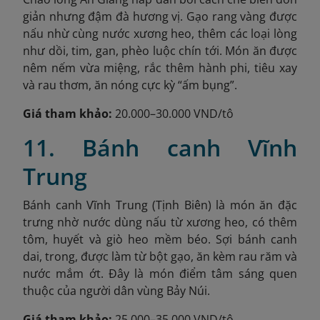
giản nhưng đậm đà hương vị. Gạo rang vàng được
nấu nhừ cùng nước xương heo, thêm các loại lòng
như dồi, tim, gan, phèo luộc chín tới. Món ăn được
nêm nếm vừa miệng, rắc thêm hành phi, tiêu xay
và rau thơm, ăn nóng cực kỳ “ấm bụng”.
Giá tham khảo:
20.000–30.000 VND/tô
11. Bánh canh Vĩnh
Trung
Bánh canh Vĩnh Trung (Tịnh Biên) là món ăn đặc
trưng nhờ nước dùng nấu từ xương heo, có thêm
tôm, huyết và giò heo mềm béo. Sợi bánh canh
dai, trong, được làm từ bột gạo, ăn kèm rau răm và
nước mắm ớt. Đây là món điểm tâm sáng quen
thuộc của người dân vùng Bảy Núi.
Giá tham khảo:
25.000–35.000 VND/tô