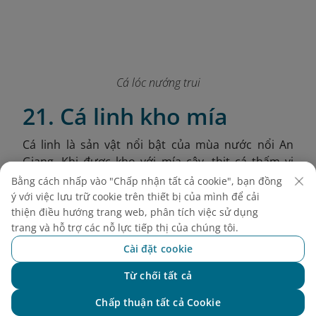
Cá lóc nướng trui
21. Cá linh kho mía
Cá linh là sản vật nổi bật của mùa nước nổi An
Giang. Khi được kho với mía cây, thịt cá thấm vị
ngọt tự nhiên, xương mềm rục, nước kho sánh
Bằng cách nhấp vào "Chấp nhận tất cả cookie", bạn đồng
đậm rất đưa cơm. Món ăn này tuy dân dã nhưng
ý với việc lưu trữ cookie trên thiết bị của mình để cải
đậm đà và giàu giá trị dinh dưỡng. Ăn cùng cơm
thiện điều hướng trang web, phân tích việc sử dụng
trang và hỗ trợ các nỗ lực tiếp thị của chúng tôi.
trắng nóng hay cháo trắng đều ngon.
Cài đặt cookie
Giá tham khảo:
60.000–90.000 VND/phần
Từ chối tất cả
Chat với NEO
Chấp thuận tất cả Cookie