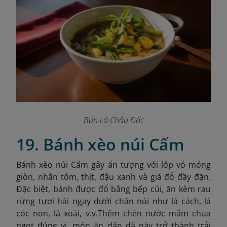
Bún cá Châu Đốc
19. Bánh xèo núi Cấm
Bánh xèo núi Cấm gây ấn tượng với lớp vỏ mỏng
giòn, nhân tôm, thịt, đậu xanh và giá đỗ đầy đặn.
Đặc biệt, bánh được đổ bằng bếp củi, ăn kèm rau
rừng tươi hái ngay dưới chân núi như lá cách, lá
cóc non, lá xoài, v.v.Thêm chén nước mắm chua
ngọt đúng vị, món ăn dân dã này trở thành trải