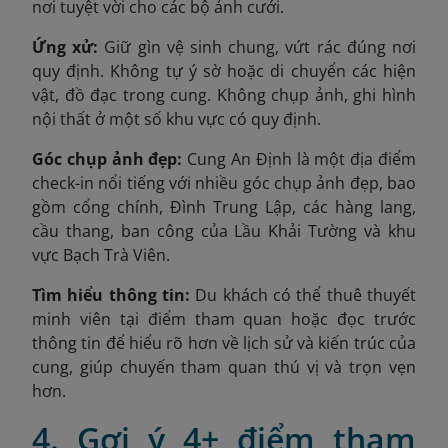
nơi tuyệt vời cho các bộ ảnh cưới.
Ứng xử:
Giữ gìn vệ sinh chung, vứt rác đúng nơi
quy định. Không tự ý sờ hoặc di chuyển các hiện
vật, đồ đạc trong cung. Không chụp ảnh, ghi hình
nội thất ở một số khu vực có quy định.
Góc chụp ảnh đẹp:
Cung An Định là một địa điểm
check-in nổi tiếng với nhiều góc chụp ảnh đẹp, bao
gồm cổng chính, Đình Trung Lập, các hàng lang,
cầu thang, ban công của Lầu Khải Tường và khu
vực Bạch Trà Viên.
Tìm hiểu thông tin:
Du khách có thể thuê thuyết
minh viên tại điểm tham quan hoặc đọc trước
thông tin để hiểu rõ hơn về lịch sử và kiến trúc của
cung, giúp chuyến tham quan thú vị và trọn vẹn
hơn.
4. Gợi ý 4+ điểm tham