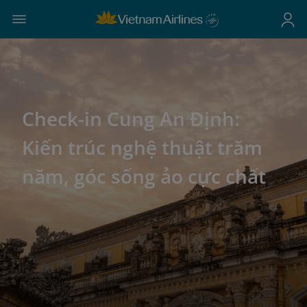
Check-in Cung An Định:
Kiến trúc nghệ thuật trăm
năm, góc sống ảo cực chất