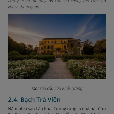
Lưu ý: Hiện tại, tầng ba của lầu không mở cửa cho
khách tham quan.
Mặt sau của Lầu Khải Tường
2.4. Bạch Trà Viên
Nằm phía sau Lầu Khải Tường từng là nhà hát Cửu