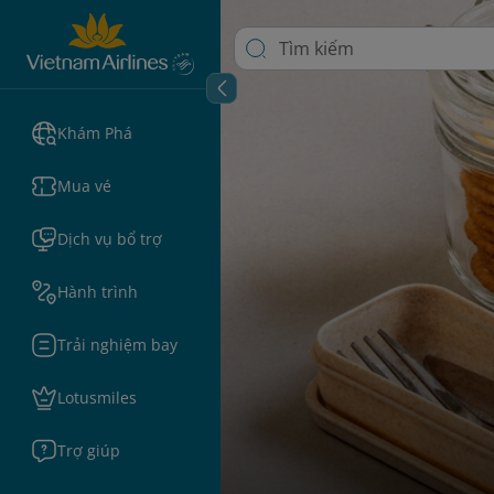
Khám Phá
Mua vé
Dịch vụ bổ trợ
Hành trình
Trải nghiệm bay
Lotusmiles
Trợ giúp