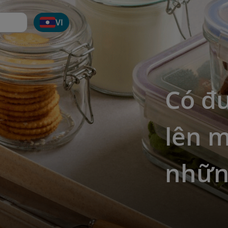
VI
Có đ
lên 
những