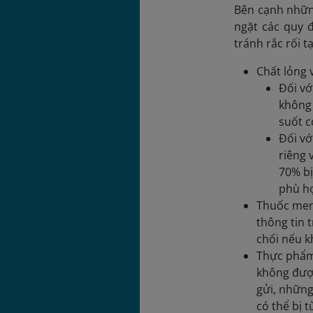
Bên cạnh nhữn
ngặt các quy đ
tránh rắc rối t
Chất lỏng 
Đối vớ
không 
suốt c
Đối vớ
riêng 
70% bị
phù h
Thuốc men:
thông tin 
chối nếu k
Thực phẩm
không được
gửi, những
có thể bị 