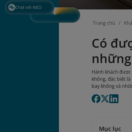
Chat với NEO
Trang chủ
Kh
Có đượ
những 
Hành khách được m
không, đặc biệt l
bay không và nhữn
Mục lục