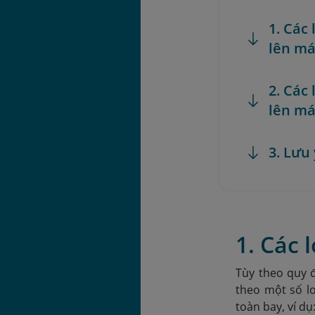
1. Các
lên má
2. Các
lên má
3. Lưu
1. Các
Tùy theo quy 
theo một số l
toàn bay, ví dụ