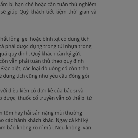
ẩm bị hạn chế hoặc cần tuân thủ nghiêm
sẽ giúp Quý khách tiết kiệm thời gian và
ất lỏng, gel hoặc bình xịt có dung tích
ất cả phải được đựng trong túi nhựa trong
uá quy định, Quý khách cần ký gửi.
 cồn vẫn phải tuân thủ theo quy định
Đặc biệt, các loại đồ uống có cồn trên
về dung tích cũng như yêu cầu đóng gói
ới điều kiện có đơn kê của bác sĩ và
o dược, thuốc cổ truyền vẫn có thể bị từ
m tôm hay hải sản nặng mùi thường
ho các hành khách khác. Ngay cả khi ký
ảm bảo không rò rỉ mùi. Nếu không, vẫn