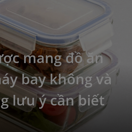
ược mang đồ ăn
máy bay không và
 lưu ý cần biết