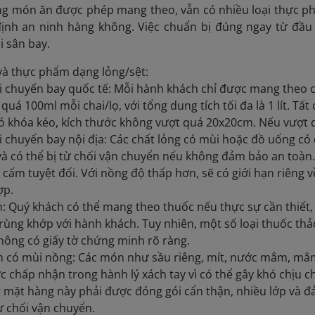
g món ăn được phép mang theo, vẫn có nhiều loại thực ph
ịnh an ninh hàng không. Việc chuẩn bị đúng ngay từ đầu 
ại sân bay.
và thực phẩm dạng lỏng/sệt:
i chuyến bay quốc tế: Mỗi hành khách chỉ được mang theo ch
quá 100ml mỗi chai/lọ, với tổng dung tích tối đa là 1 lít. T
ó khóa kéo, kích thước không vượt quá 20x20cm. Nếu vượt q
i chuyến bay nội địa: Các chất lỏng có mùi hoặc đồ uống có
và có thể bị từ chối vận chuyển nếu không đảm bảo an toàn. 
 cấm tuyệt đối. Với nồng độ thấp hơn, sẽ có giới hạn riêng 
ợp.
 Quý khách có thể mang theo thuốc nếu thực sự cần thiết, v
trùng khớp với hành khách. Tuy nhiên, một số loại thuốc thả
hông có giấy tờ chứng minh rõ ràng.
 có mùi nồng: Các món như sầu riêng, mít, nước mắm, mắ
 chấp nhận trong hành lý xách tay vì có thể gây khó chịu c
 mặt hàng này phải được đóng gói cẩn thận, nhiều lớp và đ
từ chối vận chuyển.