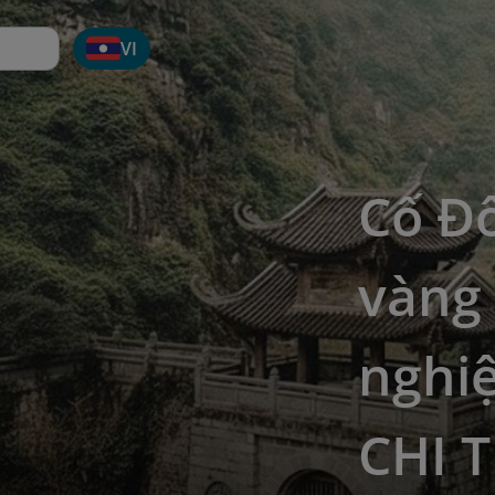
VI
Cố Đô
vàng 
nghi
CHI T