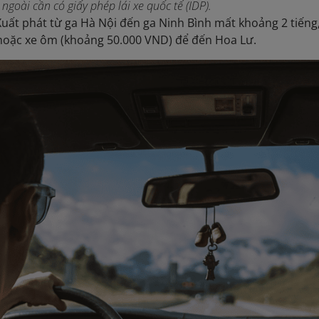
ngoài cần có giấy phép lái xe quốc tế (IDP).
uất phát từ ga Hà Nội đến ga Ninh Bình mất khoảng 2 tiếng,
hoặc xe ôm (khoảng 50.000 VND) để đến Hoa Lư.