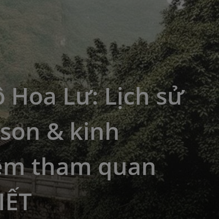
 Hoa Lư: Lịch sử
son & kinh
ệm tham quan
IẾT