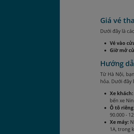
Giá vé th
Dưới đây là các
Vé vào cử
Giờ mở cử
Hướng dẫn
Từ Hà Nội, bạn
hỏa. Dưới đây l
Xe khách
bến xe Ninh
Ô tô riêng
90.000 - 1
Xe máy:
Nế
1A, trong 