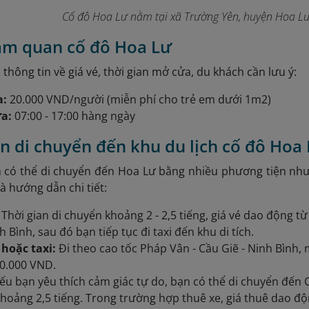
Cố đô Hoa Lư nằm tại xã Trường Yên, huyện Hoa Lư
am quan cố đô Hoa Lư
 thông tin về giá vé, thời gian mở cửa, du khách cần lưu ý:
a:
20.000 VND/người (miễn phí cho trẻ em dưới 1m2)
a:
07:00 - 17:00 hàng ngày
 di chuyển đến khu du lịch cố đô Hoa
 có thể di chuyển đến Hoa Lư bằng nhiều phương tiện như
à hướng dẫn chi tiết:
:
Thời gian di chuyển khoảng 2 - 2,5 tiếng, giá vé dao động t
 Bình, sau đó bạn tiếp tục đi taxi đến khu di tích.
 hoặc taxi:
Đi theo cao tốc Pháp Vân - Cầu Giẽ - Ninh Bình, m
20.000 VND.
u bạn yêu thích cảm giác tự do, bạn có thể di chuyển đến
khoảng 2,5 tiếng. Trong trường hợp thuê xe, giá thuê dao đ