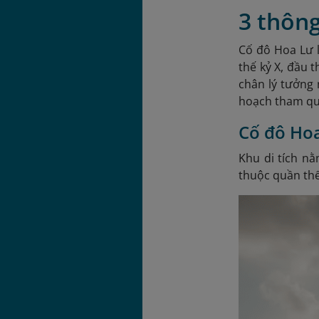
3 thông
Cố đô Hoa Lư l
thế kỷ X, đầu 
chân lý tưởng
hoạch tham quan
Cố đô Hoa
Khu di tích n
thuộc quần thể 