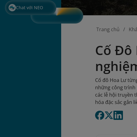
Chat với NEO
Trang chủ
Kh
Cố Đô 
nghiệm
Cố đô Hoa Lư từng
những công trình 
các lễ hội truyền 
hóa đặc sắc gắn li