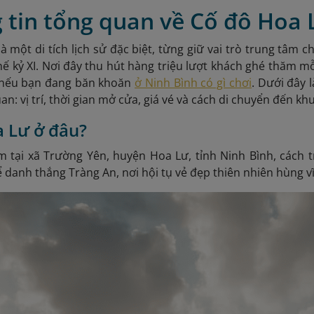
 tin tổng quan về Cố đô Hoa 
à một di tích lịch sử đặc biệt, từng giữ vai trò trung tâm c
thế kỷ XI. Nơi đây thu hút hàng triệu lượt khách ghé thăm
 nếu bạn đang băn khoăn
ở Ninh Bình có gì chơi
. Dưới đây 
: vị trí, thời gian mở cửa, giá vé và cách di chuyển đến khu 
 Lư ở đâu?
ằm tại xã Trường Yên, huyện Hoa Lư, tỉnh Ninh Bình, cách
danh thắng Tràng An, nơi hội tụ vẻ đẹp thiên nhiên hùng vĩ v