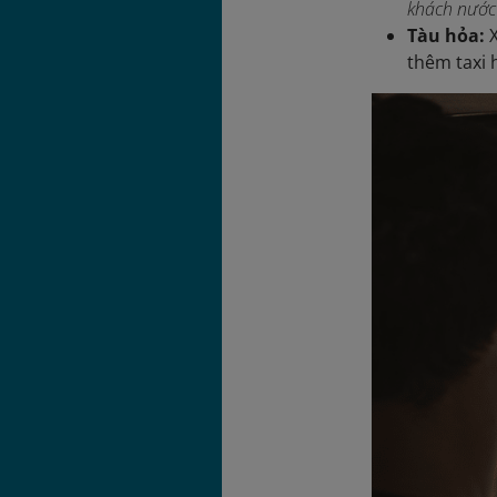
khách nước 
Tàu hỏa:
X
thêm taxi 