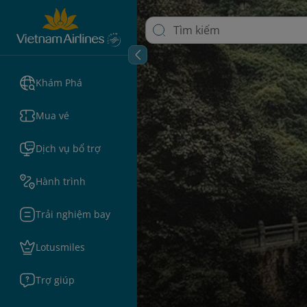
Khám Phá
Mua vé
Dịch vụ bổ trợ
Hành trình
Trải nghiệm bay
Lotusmiles
Trợ giúp