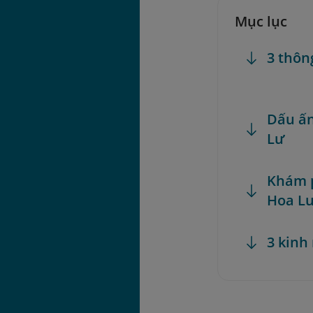
Mục lục
3 thôn
Dấu ấn
Lư
Khám p
Hoa L
3 kinh