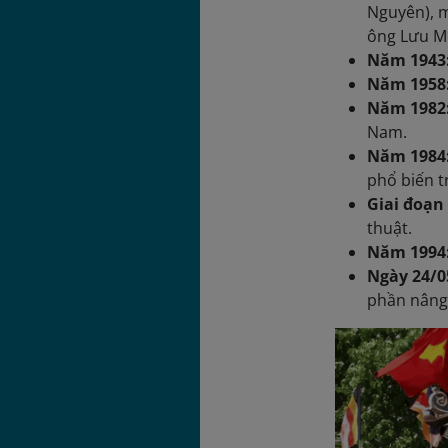
Nguyên), m
ông Lưu Mi
Năm 1943
Năm 1958
Năm 1982
Nam.
Năm 1984
phổ biến t
Giai đoạn 
thuật.
Năm 1994
Ngày 24/0
phần nâng 