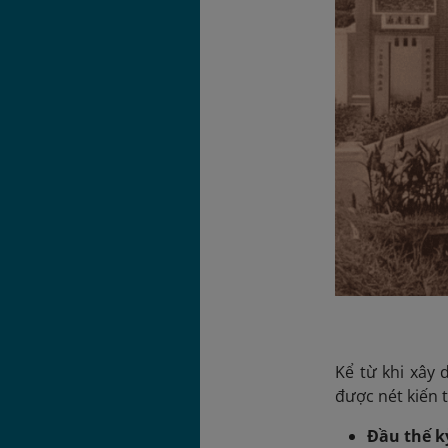
Kể từ khi xây
được nét kiến 
Đầu thế k