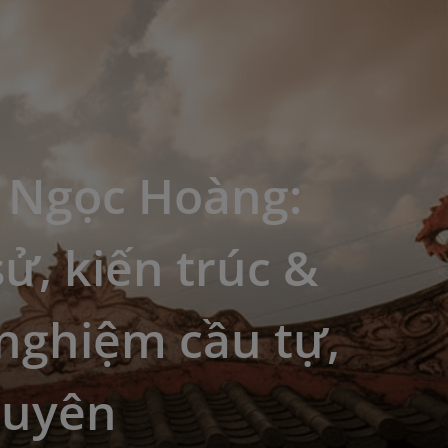
 Ngọc Hoàng:
sử, kiến trúc &
nghiệm cầu tự,
duyên