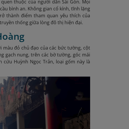
 quen thuộc của người dân Sài Gòn. Mọi
cầu bình an. Không gian cổ kính, tĩnh lặng
trở thành điểm tham quan yêu thích của
ruyền thống giữa lòng đô thị hiện đại.
 Hoàng
i màu đỏ chủ đạo của các bức tường, cột
g gạch nung, trên các bờ tường, góc mái
n cứu Huỳnh Ngọc Trản, loại gốm này là