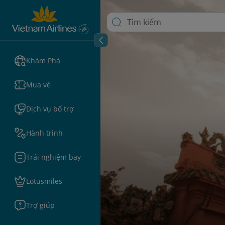
Khám Phá
Mua vé
Dịch vụ bổ trợ
Hành trình
Trải nghiệm bay
Lotusmiles
Trợ giúp