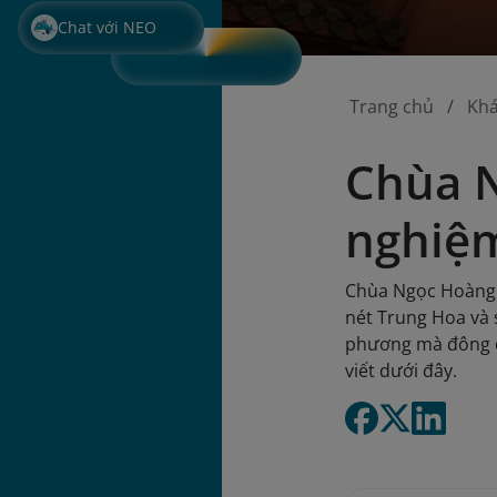
Chat với NEO
Trang chủ
Kh
Chùa N
nghiệm
Chùa Ngọc Hoàng (
nét Trung Hoa và s
phương mà đông đ
viết dưới đây.