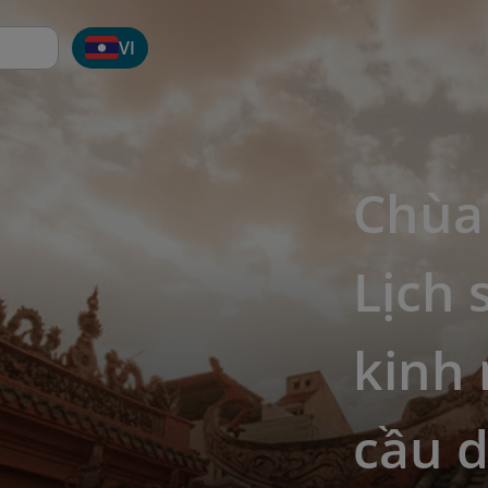
VI
Chùa
Lịch 
kinh 
cầu 