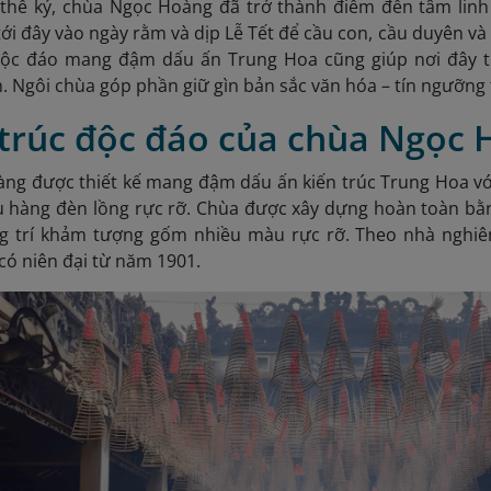
thế kỷ, chùa Ngọc Hoàng đã trở thành điểm đến tâm linh
ới đây vào ngày rằm và dịp Lễ Tết để cầu con, cầu duyên và 
 độc đáo mang đậm dấu ấn Trung Hoa cũng giúp nơi đây 
.
Ngôi chùa góp phần giữ gìn bản sắc văn hóa – tín ngưỡng t
n trúc độc đáo của chùa Ngọc
ng được thiết kế mang đậm dấu ấn kiến trúc Trung Hoa vớ
u hàng đèn lồng rực rỡ. Chùa được xây dựng hoàn toàn bằn
g trí khảm tượng gốm nhiều màu rực rỡ. Theo nhà nghiê
có niên đại từ năm 1901.