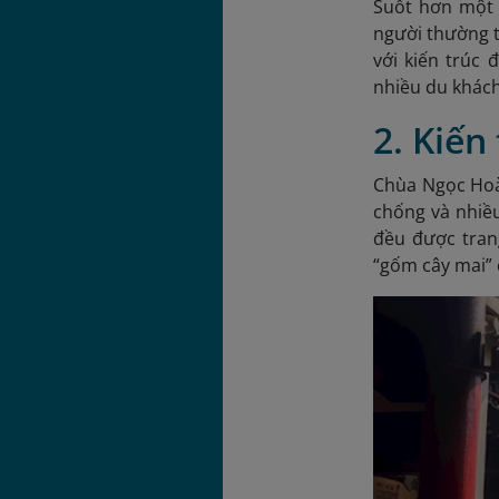
Suốt hơn một 
người thường t
với kiến trúc
nhiều du khách
2. Kiế
Chùa Ngọc Hoà
chống và nhiề
đều được tran
“gốm cây mai” 