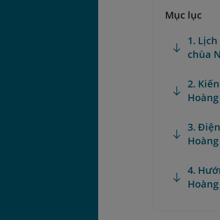
Mục lục
1. Lịc
chùa 
2. Kiế
Hoàng
3. Điệ
Hoàng
4. Hướ
Hoàng