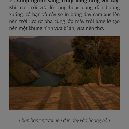
2 - Chụp ngược sáng, chụp bóng lưng với cây:
Khi mặt trời vừa ló rạng hoặc đang dần buông
xuống, cả bạn và cây sẽ in bóng đầy cảm xúc lên
nền trời rực rỡ pha cùng lớp mây trôi lững lờ tạo
nên một khung hình vừa bí ẩn, vừa nên thơ.
Chụp bóng người nếu đến đây vào hoàng hôn