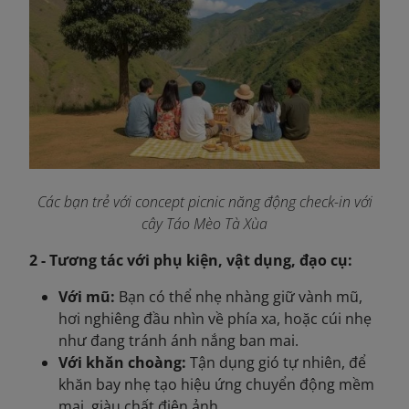
Các bạn trẻ với concept picnic năng động check-in với
cây Táo Mèo Tà Xùa
2 - Tương tác với phụ kiện, vật dụng, đạo cụ:
Với mũ:
Bạn có thể nhẹ nhàng giữ vành mũ,
hơi nghiêng đầu nhìn về phía xa, hoặc cúi nhẹ
như đang tránh ánh nắng ban mai.
Với khăn choàng:
Tận dụng gió tự nhiên, để
khăn bay nhẹ tạo hiệu ứng chuyển động mềm
mại, giàu chất điện ảnh.