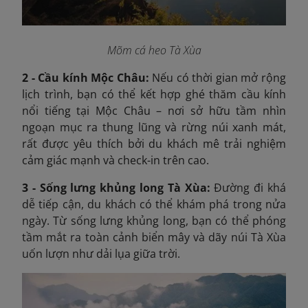
Mõm cá heo Tà Xùa
2 - Cầu kính Mộc Châu:
Nếu có thời gian mở rộng
lịch trình, bạn có thể kết hợp ghé thăm cầu kính
nổi
tiếng tại Mộc Châu – nơi sở hữu tầm nhìn
ngoạn mục ra thung lũng và rừng núi xanh mát,
rất được yêu thích bởi du khách mê trải nghiệm
cảm giác mạnh và check-in trên cao.
3 - Sống lưng khủng long Tà Xùa:
Đường đi khá
dễ tiếp cận, du khách có thể khám phá trong nửa
ngày. Từ sống lưng khủng long, bạn có thể phóng
tầm mắt ra toàn cảnh biển mây và dãy núi Tà Xùa
uốn lượn như dải lụa giữa trời.