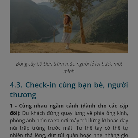
Bóng cây Cô Đơn trầm mặc, người lẻ loi bước một
mình
4.3. Check-in cùng bạn bè, người
thương
1 - Cùng nhau ngắm cảnh (dành cho các cặp
đôi)
: Du khách đứng quay lưng về phía ống kính,
phóng ánh nhìn ra xa nơi mây trôi lững lờ hoặc dãy
núi trập trùng trước mặt. Tư thế tay có thể tự
nhiên thả lỏng, đút túi quần hoặc nhẹ nhàng giơ