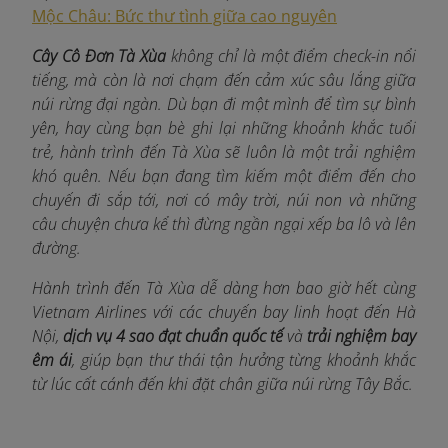
Mộc Châu: Bức thư tình giữa cao nguyên
Cây Cô Đơn Tà Xùa
không chỉ là một điểm check-in nổi
tiếng, mà còn là nơi chạm đến cảm xúc sâu lắng giữa
núi rừng đại ngàn. Dù bạn đi một mình để tìm sự bình
yên, hay cùng bạn bè ghi lại những khoảnh khắc tuổi
trẻ, hành trình đến Tà Xùa sẽ luôn là một trải nghiệm
khó quên. Nếu bạn đang tìm kiếm một điểm đến cho
chuyến đi sắp tới, nơi có mây trời, núi non và những
câu chuyện chưa kể thì đừng ngần ngại xếp ba lô và lên
đường.
Hành trình đến Tà Xùa dễ dàng hơn bao giờ hết cùng
Vietnam Airlines v
ới các chuyến bay linh hoạt đến Hà
Nội,
dịch vụ 4 sao đạt chuẩn quốc tế
và
trải nghiệm bay
êm ái
, giúp bạn thư thái tận hưởng từng khoảnh khắc
từ lúc cất cánh đến khi đặt chân giữa núi rừng Tây Bắc.