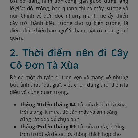
bật bởi dáng hình uốn cong, gân guốc, đứng lặng
lẽ giữa đồi trống, bao quanh chỉ có mây, sương và
núi. Chính vẻ đơn độc nhưng mạnh mẽ ấy khiến
cây trở thành biểu tượng cho sự kiên cường, là
điểm đến khiến bao người chạm mặt rồi chẳng thể
quên.
2. Thời điểm nên đi Cây
Cô Đơn Tà Xùa
Để có một chuyến đi trọn vẹn và mang về những
bức ảnh thật "đắt giá", việc chọn đúng thời điểm là
điều vô cùng quan trọng.
Tháng 10 đến tháng 04:
Là mùa khô ở Tà Xùa,
trời trong, ít mưa, dễ săn mây và ánh sáng
cũng rất đẹp để chụp ảnh.
Tháng 05 đến tháng 09:
Là mùa mưa, đường
trơn trượt và dễ sạt lở, không thích hợp cho