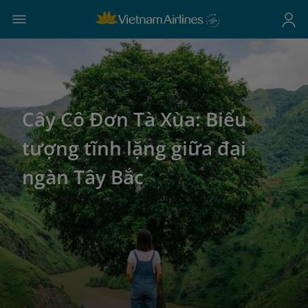
Cây Cô Đơn Tà Xùa: Biểu
tượng tĩnh lặng giữa đại
ngàn Tây Bắc