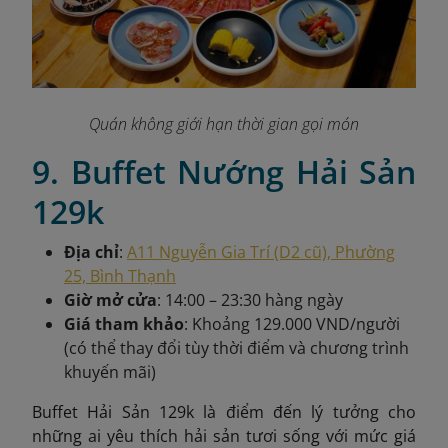
Quán không giới hạn thời gian gọi món
9. Buffet Nướng Hải Sản
129k
Địa chỉ
:
A11 Nguyễn Gia Trí (D2 cũ), Phường
25, Bình Thạnh
Giờ mở cửa
: 14:00 – 23:30 hàng ngày
Giá tham khảo
: Khoảng 129.000 VND/người
(có thể thay đổi tùy thời điểm và chương trình
khuyến mãi)
Buffet Hải Sản 129k là điểm đến lý tưởng cho
những ai yêu thích hải sản tươi sống với mức giá