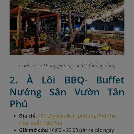
Quán có cả không gian ngoài trời thoáng đãng
2. À Lôi BBQ- Buffet
Nướng Sân Vườn Tân
Phú
Địa chỉ
:
787 Lũy Bán Bích, phường Phú Thọ
Hòa, quận Tân Phú
Giờ mở cửa
: 16:00 – 22:00 (tất cả các ngày