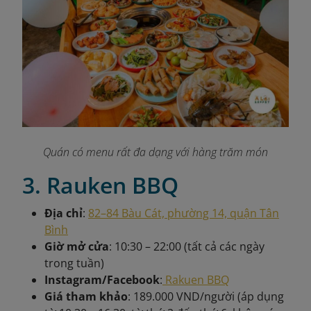
Quán có menu rất đa dạng với hàng trăm món
3. Rauken BBQ
Địa chỉ
:
82–84 Bàu Cát, phường 14, quận Tân
Bình
Giờ mở cửa
: 10:30 – 22:00 (tất cả các ngày
trong tuần)
Instagram/Facebook
:
Rakuen BBQ
Giá tham khảo
: 189.000 VND/người (áp dụng