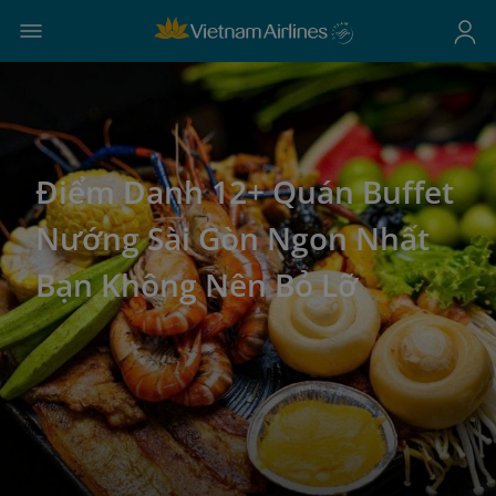
Điểm Danh 12+ Quán Buffet
Nướng Sài Gòn Ngon Nhất
Bạn Không Nên Bỏ Lỡ