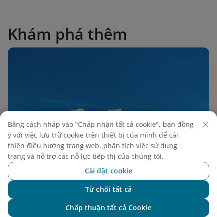
Khám phá thêm
Bằng cách nhấp vào "Chấp nhận tất cả cookie", bạn đồng
ý với việc lưu trữ cookie trên thiết bị của mình để cải
thiện điều hướng trang web, phân tích việc sử dụng
trang và hỗ trợ các nỗ lực tiếp thị của chúng tôi.
Cài đặt cookie
Từ chối tất cả
Chat với NEO
Du lịch Cần Giờ: Khám phá rừng ngập mặn độc
Chấp thuận tất cả Cookie