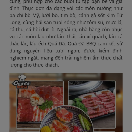
cúng, phù hợp cho các buổi tụ tập bạn bè và gia
đình. Thực đơn đa dạng với các món nướng như
ba chỉ bò Mỹ, lưỡi bò, tim bò, cánh gà sốt Kim Tử
Long, cùng hải sản tươi sống như tôm sú, mực lá,
cá thu, cá hồi đút lò. Ngoài ra, nhà hàng còn phục
vụ các món lẩu như lẩu Thái, lẩu xí quách, lẩu cá
thác lác, lẩu ếch Quá Đã. Quá Đã BBQ cam kết sử
dụng nguyên liệu tươi ngon, được kiểm định
nghiêm ngặt, mang đến trải nghiệm ẩm thực chất
lượng cho thực khách.