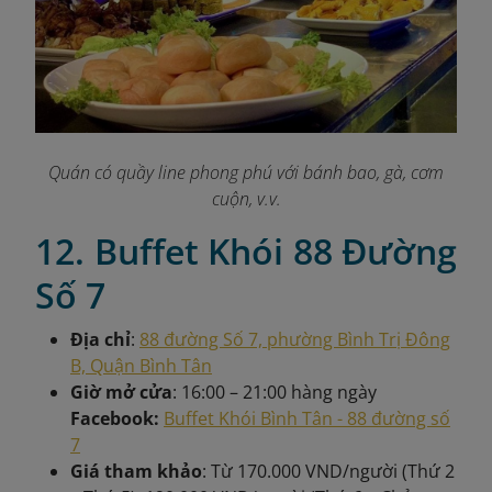
Quán có quầy line phong phú với bánh bao, gà, cơm
cuộn, v.v.
12. Buffet Khói 88 Đường
Số 7
Địa chỉ
:
88 đường Số 7, phường Bình Trị Đông
B, Quận Bình Tân
Giờ mở cửa
: 16:00 – 21:00 hàng ngày
Facebook:
Buffet Khói Bình Tân - 88 đường số
7
Giá tham khảo
: Từ 170.000 VND/người (Thứ 2