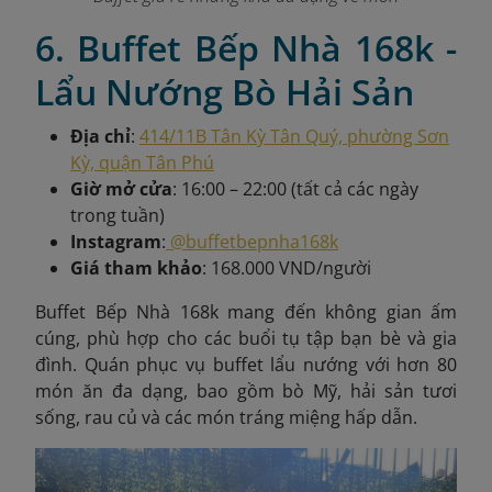
6. Buffet Bếp Nhà 168k -
Lẩu Nướng Bò Hải Sản
Địa chỉ
:
414/11B Tân Kỳ Tân Quý, phường Sơn
Kỳ, quận Tân Phú
Giờ mở cửa
: 16:00 – 22:00 (tất cả các ngày
trong tuần)
Instagram
:
@buffetbepnha168k
Giá tham khảo
: 168.000 VND/người
Buffet Bếp Nhà 168k mang đến không gian ấm
cúng, phù hợp cho các buổi tụ tập bạn bè và gia
đình. Quán phục vụ buffet lẩu nướng với hơn 80
món ăn đa dạng, bao gồm bò Mỹ, hải sản tươi
sống, rau củ và các món tráng miệng hấp dẫn.