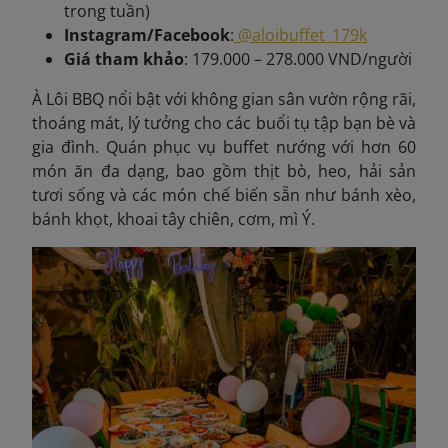
trong tuần)
Instagram/Facebook
:
@aloibuffet_179k
Giá tham khảo
: 179.000 – 278.000 VND/người
À Lôi BBQ nổi bật với không gian sân vườn rộng rãi,
thoáng mát, lý tưởng cho các buổi tụ tập bạn bè và
gia đình. Quán phục vụ buffet nướng với hơn 60
món ăn đa dạng, bao gồm thịt bò, heo, hải sản
tươi sống và các món chế biến sẵn như bánh xèo,
bánh khọt, khoai tây chiên, cơm, mì Ý.