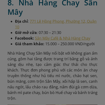
8. Nhà Hàng Chay Sân
Mây
Địa chỉ
:
771 Lê Hồng Phong, Phường 12, Quận
10
Giờ mở cửa
: 07:30 – 21:30
Facebook:
Sân Mây Café & Nhà Hàng Chay
Giá tham khảo:
15.000 – 250.000 VND/người
Nhà Hàng Chay Sân Mây nổi bật với không gian ấm
cúng, gồm hai tầng được trang trí bằng gỗ và ánh
sáng dịu nhẹ, tạo cảm giác thư thái cho thực
khách. Thực đơn phong phú với các món ăn chay
truyền thống như hủ tiếu mì nước, cháo hạt sen,
bún măng, cơm trộn Sân Mây, xôi hấp lá sen, canh
nấu ngót, lẩu cháo rau đắng, nấm đùi gà cơm dừa,
bánh mì pate chay, bún bò Huế chay và bánh tráng
trộn.