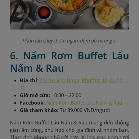
Phần lẩu chay thơm ngon, đậm đà hương vị
6. Nấm Rơm Buffet Lẩu
Nấm & Rau
Địa chỉ
:
744 Sư Vạn Hạnh, Phường 12, Quận
10
Giờ mở cửa:
10:30 – 22:00
Facebook:
Nấm Rơm Buffet Lẩu Nấm & Rau
Giá tham khảo:
Từ 89.000 VND/người
Nấm Rơm Buffet Lẩu Nấm & Rau mang đến không
gian ấm cúng, phù hợp cho gia đình và nhóm bạn.
Thực đơn phong phú với hơn 30 loại rau, nấm tươi