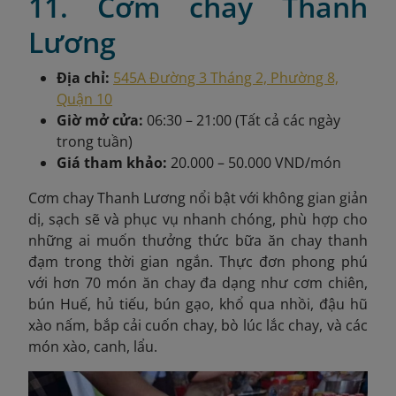
11. Cơm chay Thanh
Lương
Địa chỉ:
545A Đường 3 Tháng 2, Phường 8,
Quận 10
Giờ mở cửa:
06:30 – 21:00 (Tất cả các ngày
trong tuần)
Giá tham khảo:
20.000 – 50.000 VND/món
Cơm chay Thanh Lương nổi bật với không gian giản
dị, sạch sẽ và phục vụ nhanh chóng, phù hợp cho
những ai muốn thưởng thức bữa ăn chay thanh
đạm trong thời gian ngắn. Thực đơn phong phú
với hơn 70 món ăn chay đa dạng như cơm chiên,
bún Huế, hủ tiếu, bún gạo, khổ qua nhồi, đậu hũ
xào nấm, bắp cải cuốn chay, bò lúc lắc chay, và các
món xào, canh, lẩu.