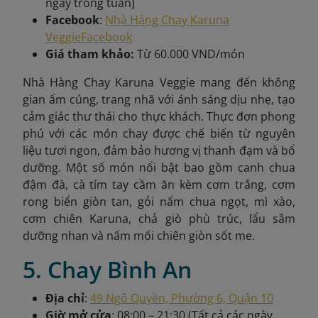
ngày trong tuần)
Facebook
:
Nhà Hàng Chay Karuna
Veggie
Facebook
Giá tham khảo:
Từ 60.000 VND/món
Nhà Hàng Chay Karuna Veggie mang đến không
gian ấm cúng, trang nhã với ánh sáng dịu nhẹ, tạo
cảm giác thư thái cho thực khách. Thực đơn phong
phú với các món chay được chế biến từ nguyên
liệu tươi ngon, đảm bảo hương vị thanh đạm và bổ
dưỡng. Một số món nổi bật bao gồm canh chua
đậm đà, cà tím tay cầm ăn kèm cơm trắng, cơm
rong biển giòn tan, gỏi nấm chua ngọt, mì xào,
cơm chiên Karuna, chả giò phù trúc, lẩu sâm
dưỡng nhan và nấm mối chiên giòn sốt me.
5. Chay Bình An
Địa chỉ
:
49 Ngô Quyền, Phường 6, Quận 10
Giờ mở cửa
: 08:00 – 21:30 (Tất cả các ngày