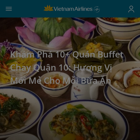
Khám Phá 10+ Quán Buffet
Chay Quận 10: Hương Vị
Mới Mẻ Cho Mỗi Bữa Ăn