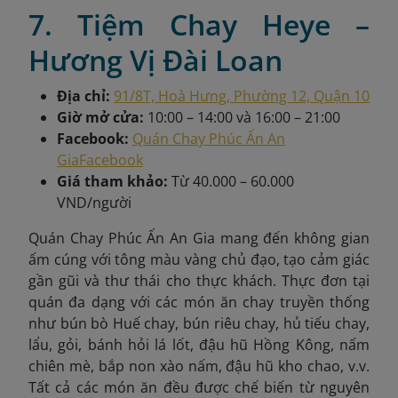
7. Tiệm Chay Heye –
Hương Vị Đài Loan
Địa chỉ:
91/8T, Hoà Hưng, Phường 12, Quận 10
Giờ mở cửa:
10:00 – 14:00 và 16:00 – 21:00
Facebook:
Quán Chay Phúc Ấn An
Gia
Facebook
Giá tham khảo:
Từ 40.000 – 60.000
VND/người
Quán Chay Phúc Ấn An Gia mang đến không gian
ấm cúng với tông màu vàng chủ đạo, tạo cảm giác
gần gũi và thư thái cho thực khách. Thực đơn tại
quán đa dạng với các món ăn chay truyền thống
như bún bò Huế chay, bún riêu chay, hủ tiếu chay,
lẩu, gỏi, bánh hỏi lá lốt, đậu hũ Hồng Kông, nấm
chiên mè, bắp non xào nấm, đậu hũ kho chao, v.v.
Tất cả các món ăn đều được chế biến từ nguyên