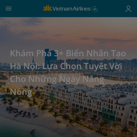
Khám Phá 3+ Biển Nhân Tạo
Hà Nội: Lựa Chọn Tuyệt Vời
Cho Những Ngày Nắng
Nóng