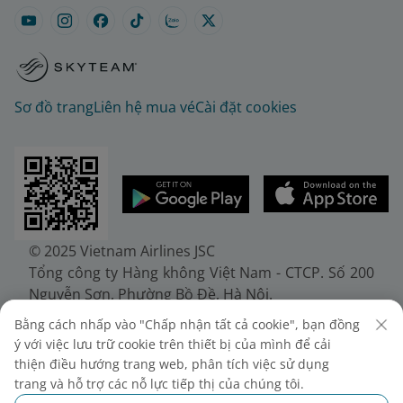
Sơ đồ trang
Liên hệ mua vé
Cài đặt cookies
© 2025 Vietnam Airlines JSC
Tổng công ty Hàng không Việt Nam - CTCP. Số 200
Nguyễn Sơn, Phường Bồ Đề, Hà Nội.
Điện thoại: (+84-24) 38272289. Fax: (+84-24)
Bằng cách nhấp vào "Chấp nhận tất cả cookie", bạn đồng
38722375
ý với việc lưu trữ cookie trên thiết bị của mình để cải
Giấy chứng nhận đăng ký doanh nghiệp, mã số
thiện điều hướng trang web, phân tích việc sử dụng
doanh nghiệp 0100107518, đăng ký lần đầu ngày
trang và hỗ trợ các nỗ lực tiếp thị của chúng tôi.
30/6/2010, đăng ký thay đổi lần thứ 10 ngày