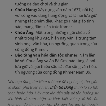
tưởng để dạo chơi và thư giãn.
Chùa Hang:
Xây dựng vào năm 1637, nổi bật
với cổng vào dạng hang động và là nơi lưu giữ
những tác phẩm điêu khắc gỗ Phật giáo tinh
xảo, mang đậm kiến trúc Khmer.
Chùa Âng:
Một trong những ngôi chùa cổ
nhất trong khu vực, hiện nay vẫn là trung tâm
sinh hoạt văn hóa, tín ngưỡng quan trọng của
cộng đồng Khmer.
Bảo tàng văn hóa dân tộc Khmer:
Nằm liền
kề với Chùa Âng và Ao Bà Om, bảo tàng là nơi
lưu giữ và giới thiệu sâu sắc đời sống văn hóa,
tín ngưỡng của cộng đồng Khmer Nam Bộ.
Nếu bạn đang tìm kiếm một nơi để nghỉ ngơi, thư giãn
và khám phá thiên nhiên,
Biển Ba Động
chính là sự lựa
chọn hoàn hảo. Hãy một lần đến đây để tận hưởng sự
yên bình và cảm nhận sự khác biệt với sự xô bồ của
khói bụi đô thị ngoài kia. Đã đến lúc lên kế hoạch,