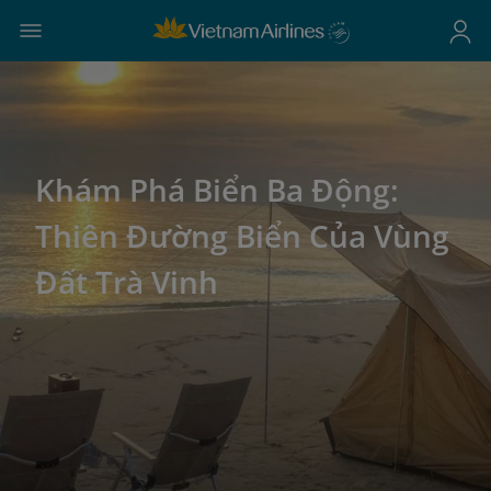
Khám Phá Biển Ba Động:
Thiên Đường Biển Của Vùng
Đất Trà Vinh