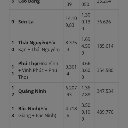
8
Cao Bằng
25.204
,39
050
1.30
14.10
9
Sơn La
0.13
76.626
9,83
0
1.69
1
Thái Nguyên
(Bắc
8.375
4.50
185.614
0
Kạn + Thái Nguyên)
,3
0
Phú Thọ
(Hòa Bình
3.66
1
9.361
+ Vĩnh Phúc + Phú
3.60
354.580
1
,4
Thọ)
0
1
6.207
1.36
Quảng Ninh
347.534
2
,93
2.88
3.50
1
Bắc Ninh
(Bắc
4.718
9.10
439.776
3
Giang + Bắc Ninh)
,6
0