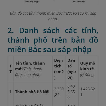
Bản đồ các tỉnh thành miền Bắc trước và sau khi sáp
nhập.
2. Danh sách các tỉnh,
thành phố trên bản đồ
miền Bắc sau sáp nhập
Diện
Dân
Tên tỉnh, thành
Quy mô
T
tích
số
mới
(Tỉnh, thành
kinh tế
T
(km2
(ngư
được hợp nhất)
(tỷ đồng)
)
ời)
8.43
3.359
1.425.52
1
Thành phố Hà Nội
5.65
,84
1
0