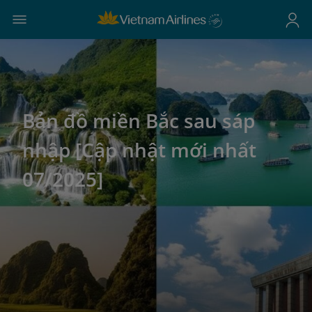
Bản đồ miền Bắc sau sáp
nhập [Cập nhật mới nhất
07/2025]