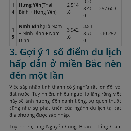
3.20
1
Hưng Yên
(Thái
2.514
8.40
292.603
4
Bình + Hưng Yên)
,8
0
Ninh Bình
(Hà Nam
3.81
1
3.942
+ Ninh Bình + Nam
8.70
310.282
5
,6
Định)
0
3. Gợi ý 1 số điểm du lịch
hấp dẫn ở miền Bắc nên
đến một lần
Việc sáp nhập tỉnh thành có ý nghĩa rất lớn đối với
đất nước. Tuy nhiên, nhiều người lo lắng rằng việc
này sẽ ảnh hưởng đến danh tiếng, sự quen thuộc
cũng như sự phát triển của ngành du lịch tại các
địa phương được sáp nhập.
Tuy nhiên, ông Nguyễn Công Hoan - Tổng Giám