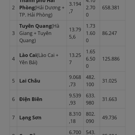
Thành phố Hải
4.10
3.194
2
Phòng
(Hải Dương +
2.70
658.381
,7
TP. Hải Phòng)
0
Tuyên Quang
(Hà
1.73
13.79
3
Giang + Tuyên
1.60
86.247
5,6
Quang)
0
1.65
Lào Cai
(Lào Cai +
13.25
4
6.50
125.886
Yên Bái)
7
0
9.068
482.
5
Lai Châu
31.025
,73
100
9.539
633.
6
Điện Biên
31.663
,93
980
8.310
802.
7
Lạng Sơn
49.736
,18
090
6.700
543.