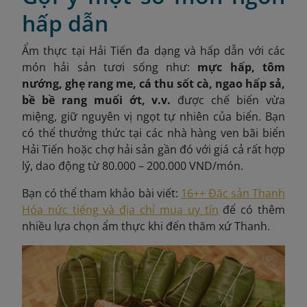
hấp dẫn
Ẩm thực tại Hải Tiến đa dạng và hấp dẫn với các
món hải sản tươi sống như:
mực hấp, tôm
nướng, ghẹ rang me, cá thu sốt cà, ngao hấp sả,
bề bề rang muối ớt, v.v.
được chế biến vừa
miệng, giữ nguyên vị ngọt tự nhiên của biển. Bạn
có thể thưởng thức tại các nhà hàng ven bãi biển
Hải Tiến hoặc chợ hải sản gần đó với giá cả rất hợp
lý, dao động từ 80.000 – 200.000 VND/món.
Bạn có thể tham khảo bài viết:
16++ Đặc sản Thanh
Hóa nức tiếng và địa chỉ mua uy tín
để có thêm
nhiều lựa chọn ẩm thực khi đến thăm xứ Thanh.