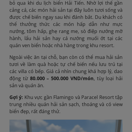
bỏ qua khi du lịch biển Hải Tiến. Nhờ lợi thế gần
cảng cá, các món hải sản tại đây luôn tươi sống và
được chế biến ngay sau khi đánh bắt. Du khách có
thể thưởng thức các món hấp dẫn như mực
nướng, tôm hấp, ghẹ rang me, sò điệp nướng mỡ
hành, lẩu hải sản hay cá nướng muối ớt tại các
quán ven biển hoặc nhà hàng trong khu resort.
Ngoài việc ăn tại chỗ, bạn còn có thể mua hải sản
tươi về làm quà hoặc tự chế biến nếu lưu trú tại
các villa có bếp. Giá cả nhìn chung khá hợp lý, dao
động từ
80.000 – 500.000 VND/món
, tùy loại hải
sản và quán ăn.
Gợi ý:
Khu vực gần Flamingo và Paracel Resort tập
trung nhiều quán hải sản sạch, thoáng và có view
biển đẹp, rất đáng thử.