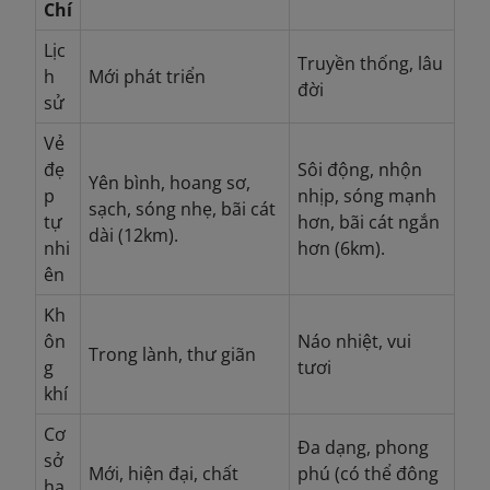
Chí
Lịc
Truyền thống, lâu
h
Mới phát triển
đời
sử
Vẻ
đẹ
Sôi động, nhộn
Yên bình, hoang sơ,
p
nhịp, sóng mạnh
sạch, sóng nhẹ, bãi cát
tự
hơn, bãi cát ngắn
dài (12km).
nhi
hơn (6km).
ên
Kh
ôn
Náo nhiệt, vui
Trong lành, thư giãn
g
tươi
khí
Cơ
Đa dạng, phong
sở
Mới, hiện đại, chất
phú (có thể đông
hạ