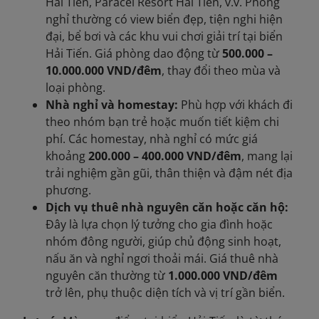
Hải Tiến, Paracel Resort Hải Tiến, v.v. Phòng
nghỉ thường có view biển đẹp, tiện nghi hiện
đại, bể bơi và các khu vui chơi giải trí tại biển
Hải Tiến. Giá phòng dao động từ
500.000 –
10.000.000 VND/đêm
, thay đổi theo mùa và
loại phòng.
Nhà nghỉ và homestay:
Phù hợp với khách đi
theo nhóm bạn trẻ hoặc muốn tiết kiệm chi
phí. Các homestay, nhà nghỉ có mức giá
khoảng
200.000 – 400.000 VND/đêm
, mang lại
trải nghiệm gần gũi, thân thiện và đậm nét địa
phương.
Dịch vụ thuê nhà nguyên căn hoặc căn hộ:
Đây là lựa chọn lý tưởng cho gia đình hoặc
nhóm đông người, giúp chủ động sinh hoạt,
nấu ăn và nghỉ ngơi thoải mái. Giá thuê nhà
nguyên căn thường từ
1.000.000 VND/đêm
trở lên, phụ thuộc diện tích và vị trí gần biển.