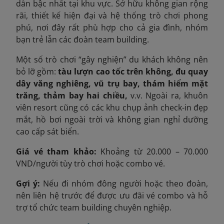
dẫn bậc nhất tại khu vực. Sở hữu không gian rộng
rãi, thiết kế hiện đại và hệ thống trò chơi phong
phú, nơi đây rất phù hợp cho cả gia đình, nhóm
bạn trẻ lẫn các đoàn team building.
Một số trò chơi “gây nghiện” du khách không nên
bỏ lỡ gồm:
tàu lượn cao tốc trên không, đu quay
dây văng nghiêng, v
ũ trụ bay, thám hiểm mặt
trăng, thảm bay hai chiều,
v.v. Ngoài ra, khuôn
viên resort cũng có các khu chụp ảnh check-in đẹp
mắt, hồ bơi ngoài trời và không gian nghỉ dưỡng
cao cấp sát biển.
Giá vé tham khảo:
Khoảng từ 20.000 – 70.000
VND
/người tùy trò chơi hoặc combo vé.
Gợi ý:
Nếu đi nhóm đông người hoặc theo đoàn,
nên liên hệ trước để được ưu đãi vé combo và hỗ
trợ tổ chức team building chuyên nghiệp.