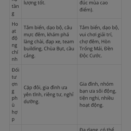
lượng tốt.
đúc mùa cao
tần
điểm).
g
Ho
Tắm biển, dạo bộ, câu
Tắm biển, dạo bộ,
ạt
mực đêm, khám phá
vui chơi giải trí,
độ
làng chài, đạp xe, team
chợ đêm, Hòn
ng
building, Chùa Bụt, cầu
Trống Mái, Đền
chí
cảng.
Độc Cước.
nh
Đối
tư
ợn
Gia đình, nhóm
Cặp đôi, gia đình ưa
g
bạn ưa sôi động,
yên tĩnh, riêng tư, nghỉ
ph
tiện nghi, nhiều
dưỡng.
ù
hoạt động.
hợ
p
Đa dạng, có thể