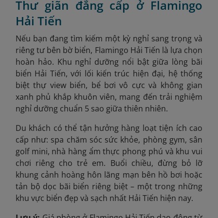
Thư giãn đẳng cấp ở Flamingo
Hải Tiến
Nếu bạn đang tìm kiếm một kỳ nghỉ sang trọng và
riêng tư bên bờ biển, Flamingo Hải Tiến là lựa chọn
hoàn hảo. Khu nghỉ dưỡng nổi bật giữa lòng bãi
biển Hải Tiến, với lối kiến trúc hiện đại, hệ thống
biệt thự view biển, bể bơi vô cực và không gian
xanh phủ khắp khuôn viên, mang đến trải nghiệm
nghỉ dưỡng chuẩn 5 sao giữa thiên nhiên.
Du khách có thể tận hưởng hàng loạt tiện ích cao
cấp như: spa chăm sóc sức khỏe, phòng gym, sân
golf mini, nhà hàng ẩm thực phong phú và khu vui
chơi riêng cho trẻ em. Buổi chiều, đừng bỏ lỡ
khung cảnh hoàng hôn lãng mạn bên hồ bơi hoặc
tản bộ dọc bãi biển riêng biệt – một trong những
khu vực biển đẹp và sạch nhất Hải Tiến hiện nay.
Lưu ý:
Giá phòng ở Flamingo Hải Tiến dao động từ