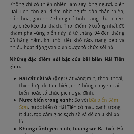
Không chỉ có thiên nhiên làm say lòng người, biển
Hải Tiến còn ghi điểm nhờ người dân thân thiện,
hiền hoà, gần như không có tình trạng chặt chém
hay chèo kéo du khách. Thời điểm lý tưởng nhất để
khám phá vùng biển này là từ tháng 04 đến tháng
08 hàng năm, khi thời tiết khô ráo, nắng đẹp và
nhiều hoạt động ven biển được tổ chức sôi nổi.
Những đặc điểm nổi bật của bãi biển Hải Tiến
gồm:
Bãi cát dài và rộng:
Cát vàng mịn, thoai thoải,
thích hợp để tắm biển, chơi bóng chuyền bãi
biển hoặc tổ chức picnic gia đình.
Nước biển trong xanh:
So với
bãi biển Sầm
Sơn
, nước biển ở Hải Tiến có màu xanh trong,
ít đục, tạo cảm giác sạch sẽ và dễ chịu khi bơi
lội.
Khung cảnh yên bình, hoang sơ:
Bãi biển Hải