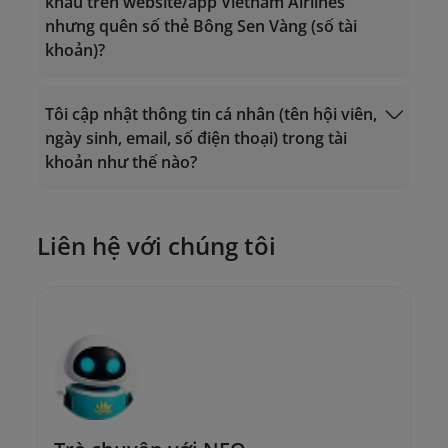
khẩu trên website/app Vietnam Airlines
Đổi dặm lấy vé
(dành cho hội viên Triệu Dặm, Bạch
Kim, Vàng);
nhưng quên số thẻ Bông Sen Vàng (số tài
thưởng.
Kim, Vàng);
lotusmiles@vietnamairlines.com
khoản)?
lotusmiles@vietnamairlines.com
(dành cho hội viên Titan, Bạc, Đăng
(dành cho hội viên Titan, Bạc, Đăng
ký);
ký);
Tôi cập nhật thông tin cá nhân (tên hội viên,
Đăng nhập
2. Liên hệ
chi nhánh của Vietnam Airlines
để
ngày sinh, email, số điện thoại) trong tài
2. Liên hệ
chi nhánh của Vietnam Airlines
để
được hướng dẫn trực tiếp.
khoản như thế nào?
được hướng dẫn trực tiếp.
Liên hệ với chúng tôi