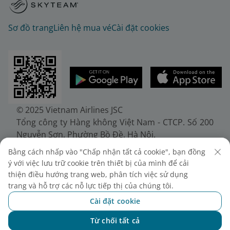
Sơ đồ trang
Liên hệ mua vé
Cài đặt cookies
© 2025 Vietnam Airlines JSC
Tổng công ty Hàng không Việt Nam - CTCP. Số 200
Nguyễn Sơn, Phường Bồ Đề, Hà Nội.
Điện thoại: (+84-24) 38272289. Fax: (+84-24)
Bằng cách nhấp vào "Chấp nhận tất cả cookie", bạn đồng
38722375
ý với việc lưu trữ cookie trên thiết bị của mình để cải
Giấy chứng nhận đăng ký doanh nghiệp, mã số
thiện điều hướng trang web, phân tích việc sử dụng
doanh nghiệp 0100107518, đăng ký lần đầu ngày
trang và hỗ trợ các nỗ lực tiếp thị của chúng tôi.
30/6/2010, đăng ký thay đổi lần thứ 10 ngày
Cài đặt cookie
24/7/2025, cấp bởi Sở Tài chính Thành phố Hà Nội.
Từ chối tất cả
Chat với NEO