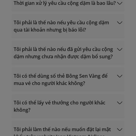
(dành cho hội viên Triệu Dặm, Bạch
nâng hạng thẻ từ đối tác
Thời gian xử lý yêu cầu cộng dặm là bao lâu?
Kim, Vàng)
lotusmiles@vietnamairlines.com
(dành cho hội viên Titan, Bạc, Đăng ký)
Tôi phải là thế nào nếu yêu cầu cộng dặm
Phiên ngang hạng thẻ
qua tài khoản nhưng bị báo lỗi?
Yêu cầu lấy
thưởng hàng không
Yêu cầu lấy thưởng
Tôi phải là thế nào nếu đã gửi yêu cầu cộng
khác
dặm nhưng chưa nhận được dặm bổ sung?
vip.lotusmiles@vietnamairlines.com
(dành
cho hội viên Triệu Dặm, Bạch Kim, Vàng):
Tôi có thể dùng số thẻ Bông Sen Vàng để
trong vòng 2 ngày làm việc tính từ ngày
mua vé cho người khác không?
bay.
lotusmiles@vietnamairlines.com
(dành
Giờ hoạt động 24/7
Giờ hoạt động 24/7
cho hội viên Titan, Bạc, Đăng ký): trong
Gọi trong lãnh thổ Việt Nam: 1900 1800
Tôi có thể lấy vé thưởng cho người khác
Gọi trong lãnh thổ Việt Nam: 1900 1800
vòng 3 ngày làm việc tính từ ngày bay.
Gọi từ nước ngoài về Việt Nam: +84 24
không?
Gọi từ nước ngoài về Việt Nam: +84 24
Tìm hiểu thêm
Sử dụng dặm.
38320320
38320320
Email:
Email:
vip.lotusmiles@vietnamairlines.com
Tôi phải làm thế nào nếu muốn đặt lại mật
vip.lotusmiles@vietnamairlines.com
(dành cho hội viên Triệu Dặm, Bạch