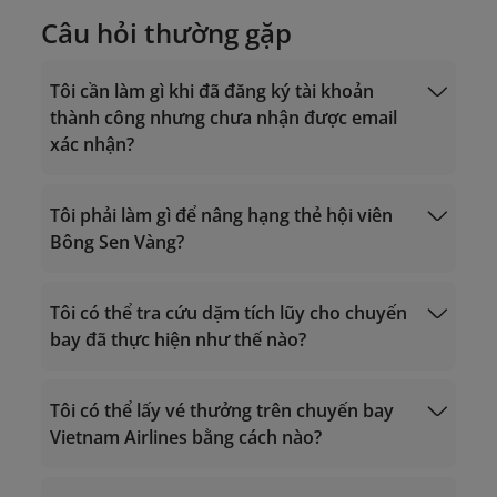
Câu hỏi thường gặp
Tôi cần làm gì khi đã đăng ký tài khoản
thành công nhưng chưa nhận được email
xác nhận?
Tôi phải làm gì để nâng hạng thẻ hội viên
Bông Sen Vàng?
noreply.lotusmiles@info.vietnamairlines.com
Tôi có thể tra cứu dặm tích lũy cho chuyến
bay đã thực hiện như thế nào?
tiêu chí xét hạng
Giờ hoạt động 24/7
Gọi trong lãnh thổ Việt Nam: 1900 1800
Tính dặm bay
Gọi từ nước ngoài về Việt Nam: +84 24
Mua dặm
Tôi có thể lấy vé thưởng trên chuyến bay
38320320
Vietnam Airlines bằng cách nào?
Email:
vip.lotusmiles@vietnamairlines.com