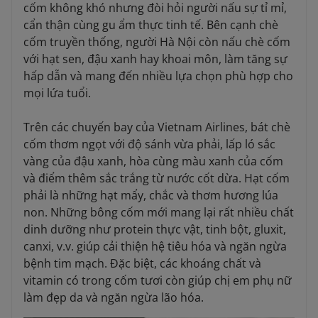
cốm không khó nhưng đòi hỏi người nấu sự tỉ mỉ,
cẩn thận cùng gu ẩm thực tinh tế. Bên cạnh chè
cốm truyền thống, người Hà Nội còn nấu chè cốm
với hạt sen, đậu xanh hay khoai môn, làm tăng sự
hấp dẫn và mang đến nhiều lựa chọn phù hợp cho
mọi lứa tuổi.
Trên các chuyến bay của Vietnam Airlines, bát chè
cốm thơm ngọt với độ sánh vừa phải, lấp ló sắc
vàng của đậu xanh, hòa cùng màu xanh của cốm
và điểm thêm sắc trắng từ nước cốt dừa. Hạt cốm
phải là những hạt mẩy, chắc và thơm hương lúa
non. Những bông cốm mới mang lại rất nhiều chất
dinh dưỡng như protein thực vật, tinh bột, gluxit,
canxi, v.v. giúp cải thiện hệ tiêu hóa và ngăn ngừa
bệnh tim mạch. Đặc biệt, các khoáng chất và
vitamin có trong cốm tươi còn giúp chị em phụ nữ
làm đẹp da và ngăn ngừa lão hóa.