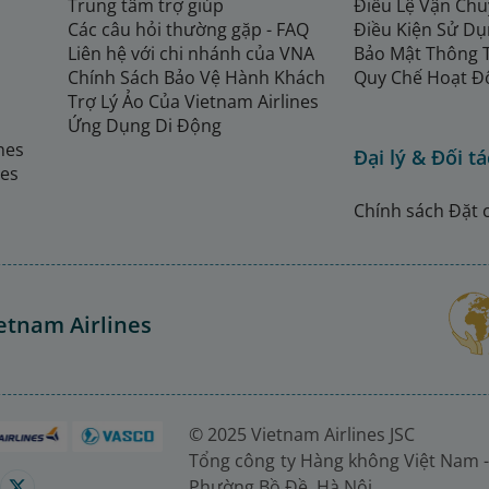
Trung tâm trợ giúp
Điều Lệ Vận Ch
Các câu hỏi thường gặp - FAQ
Điều Kiện Sử Dụ
Liên hệ với chi nhánh của VNA
Bảo Mật Thông 
Chính Sách Bảo Vệ Hành Khách
Quy Chế Hoạt Đ
Trợ Lý Ảo Của Vietnam Airlines
Ứng Dụng Di Động
ines
Đại lý & Đối tá
nes
Chính sách Đặt 
etnam Airlines
© 2025 Vietnam Airlines JSC
Tổng công ty Hàng không Việt Nam -
Phường Bồ Đề, Hà Nội.