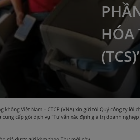
PHẦN
HÓA 
(TCS)
g không Việt Nam – CTCP (VNA) xin gửi tới Quý công ty lời c
á cung cấp gói dịch vụ “Tư vấn xác định giá trị doanh nghi
ào giá được gửi kèm theo Thư mời này.