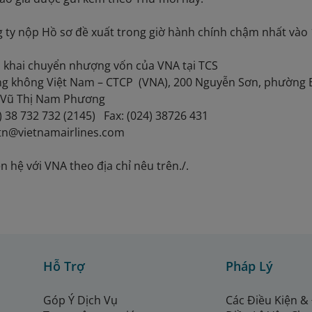
 ty nộp Hồ sơ đề xuất trong giờ hành chính chậm nhất vào 
iển khai chuyển nhượng vốn của VNA tại TCS
ng không Việt Nam – CTCP (VNA), 200 Nguyễn Sơn, phường B
à Vũ Thị Nam Phương
4) 38 732 732 (2145) Fax: (024) 38726 431
vtn@vietnamairlines.com
iên hệ với VNA theo địa chỉ nêu trên./.
Hỗ Trợ
Pháp Lý
Góp Ý Dịch Vụ
Các Điều Kiện &