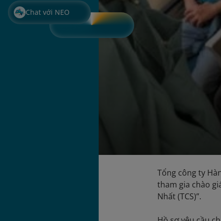
Chat với NEO
Tổng công ty Hàn
tham gia chào gi
Nhất (TCS)”.
Hồ sơ yêu cầu ch