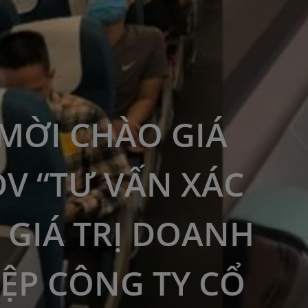
MỜI CHÀO GIÁ
DV “TƯ VẤN XÁC
 GIÁ TRỊ DOANH
ỆP CÔNG TY CỔ