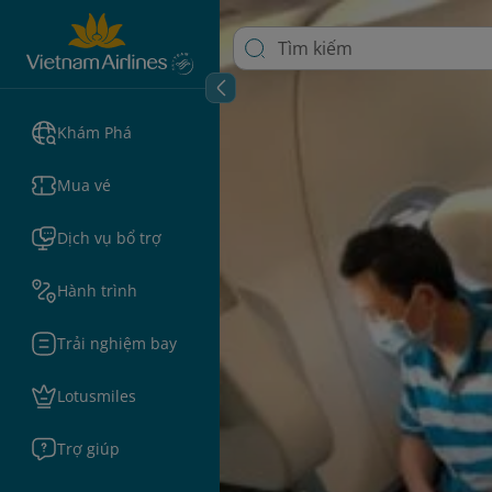
Khám Phá
Mua vé
Dịch vụ bổ trợ
Hành trình
Trải nghiệm bay
Lotusmiles
Trợ giúp