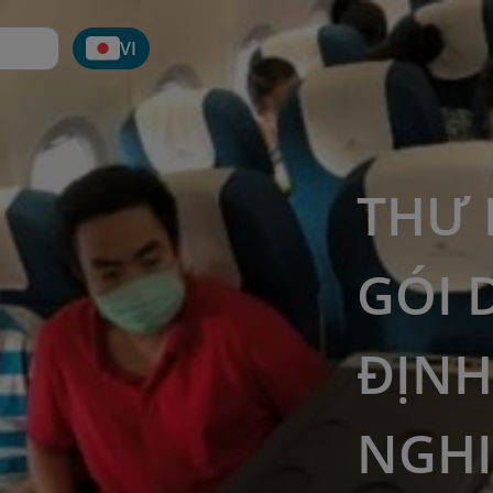
VI
THƯ 
GÓI 
ĐỊNH
NGHI