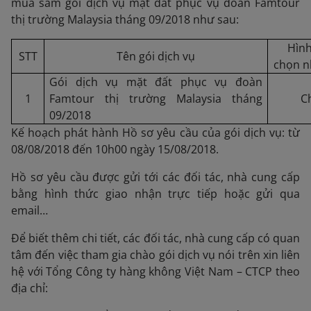
mua sắm gói dịch vụ mặt đất phục vụ đoàn Famtour
thị trường Malaysia tháng 09/2018 như sau:
Hình
STT
Tên gói dịch vụ
chọn n
Gói dịch vụ mặt đất phục vụ đoàn
1
Famtour thị trường Malaysia tháng
C
09/2018
Kế hoạch phát hành Hồ sơ yêu cầu của gói dịch vụ: từ
08/08/2018 đến 10h00 ngày 15/08/2018.
Hồ sơ yêu cầu được gửi tới các đối tác, nhà cung cấp
bằng hình thức giao nhận trực tiếp hoặc gửi qua
email…
Để biết thêm chi tiết, các đối tác, nhà cung cấp có quan
tâm đến việc tham gia chào gói dịch vụ nói trên xin liên
hệ với Tổng Công ty hàng không Việt Nam – CTCP theo
địa chỉ: