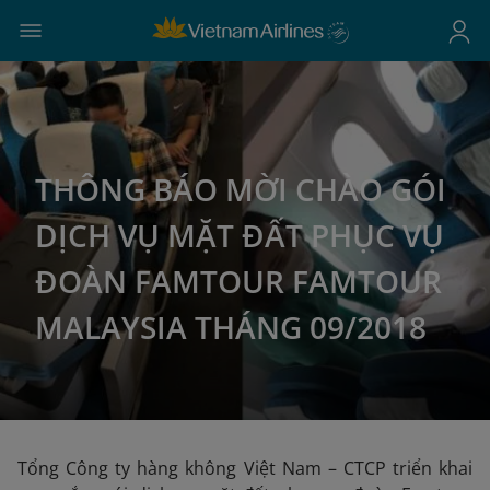
THÔNG BÁO MỜI CHÀO GÓI
DỊCH VỤ MẶT ĐẤT PHỤC VỤ
ĐOÀN FAMTOUR FAMTOUR
MALAYSIA THÁNG 09/2018
Tổng Công ty hàng không Việt Nam – CTCP triển khai