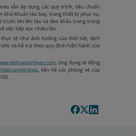
nes vẫn áp dụng các quy trình, tiêu chuẩn
 khử khuẩn tàu bay, trang thiết bị phục vụ,
t trước khi lên tàu và đeo khẩu trang trong
 việc tiếp xúc nhiều lần.
 thực tế như ảnh hưởng của thời tiết, dịch
rước và hỗ trợ theo quy định hiện hành của
ww.vietnamairlines.com
, ứng dụng di động
VietnamAirlines
, liên hệ các phòng vé của
100.