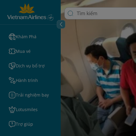
Khám Phá
Mua vé
Dịch vụ bổ trợ
Hành trình
Trải nghiệm bay
Lotusmiles
Trợ giúp