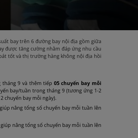
 suất bay trên 6 đường bay nội địa gồm giữa
n bay được tăng cường nhằm đáp ứng nhu cầu
oát tốt và thị trường hàng không nội địa hồi
 tháng 9 và thêm tiếp
05 chuyến bay mỗi
yến bay/tuần trong tháng 9 (tương ứng 1-2
 2 chuyến bay mỗi ngày).
 giúp nâng tổng số chuyến bay mỗi tuần lên
, giúp nâng tổng số chuyến bay mỗi tuần lên