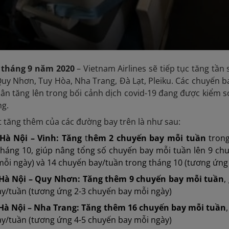
 tháng 9 năm 2020
– Vietnam Airlines sẽ tiếp tục tăng tần
Quy Nhơn, Tuy Hòa, Nha Trang, Đà Lạt, Pleiku. Các chuyế
 dân tăng lên trong bối cảnh dịch covid-19 đang được kiểm s
ng.
t tăng thêm của các đường bay trên là như sau:
Hà Nội – Vinh:
Tăng
t
hêm 2 chuyến bay mỗi tuần
trong
háng 10, giúp nâng tổng số chuyến bay mỗi tuần lên 9 chu
ỗi ngày) và 14 chuyến bay/tuần trong tháng 10 (tương ứng
Hà Nội – Quy Nhơn:
Tăng thêm 9 chuyến bay mỗi tuần
,
y/tuần (tương ứng 2-3 chuyến bay mỗi ngày)
à Nội – Nha Trang:
Tăng thêm 16 chuyến bay mỗi tuần
y/tuần (tương ứng 4-5 chuyến bay mỗi ngày)