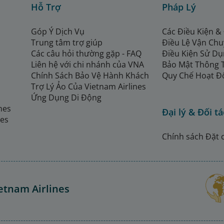
Hỗ Trợ
Pháp Lý
Góp Ý Dịch Vụ
Các Điều Kiện &
Trung tâm trợ giúp
Điều Lệ Vận Ch
Các câu hỏi thường gặp - FAQ
Điều Kiện Sử Dụ
Liên hệ với chi nhánh của VNA
Bảo Mật Thông 
Chính Sách Bảo Vệ Hành Khách
Quy Chế Hoạt Đ
Trợ Lý Ảo Của Vietnam Airlines
Ứng Dụng Di Động
ines
Đại lý & Đối tá
nes
Chính sách Đặt 
etnam Airlines