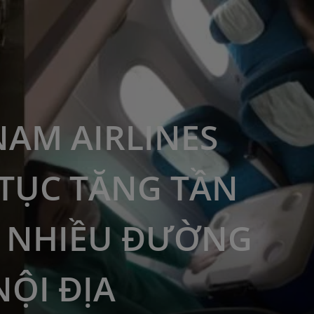
NAM AIRLINES
 TỤC TĂNG TẦN
 NHIỀU ĐƯỜNG
NỘI ĐỊA