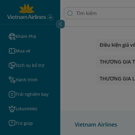
Khám Phá
Điều kiện giá v
Mua vé
THƯƠNG GIA 
Dịch vụ bổ trợ
THƯƠNG GIA 
Hành trình
Trải nghiệm bay
Lotusmiles
Trợ giúp
Vietnam Airlines