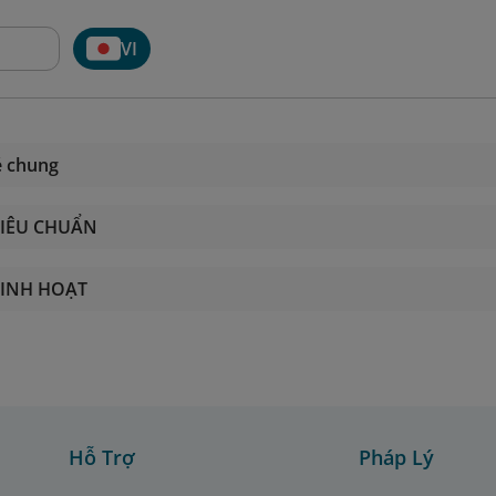
VI
é chung
TIÊU CHUẨN
LINH HOẠT
Hỗ Trợ
Pháp Lý