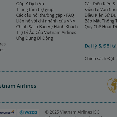
Góp Ý Dịch Vụ
Các Điều Kiện &
Trung tâm trợ giúp
Điều Lệ Vận Ch
Các câu hỏi thường gặp - FAQ
Điều Kiện Sử Dụ
Liên hệ với chi nhánh của VNA
Bảo Mật Thông 
Chính Sách Bảo Vệ Hành Khách
Quy Chế Hoạt Đ
Trợ Lý Ảo Của Vietnam Airlines
Ứng Dụng Di Động
ines
Đại lý & Đối tá
nes
Chính sách Đặt 
etnam Airlines
© 2025 Vietnam Airlines JSC