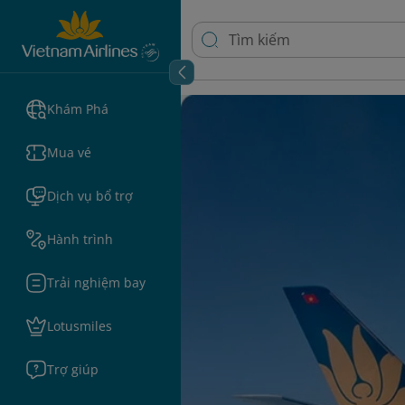
Khám Phá
Mua vé
Dịch vụ bổ trợ
Hành trình
Trải nghiệm bay
Lotusmiles
Trợ giúp