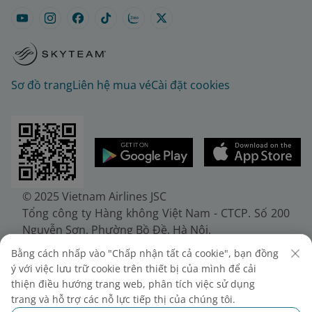
Sơ đồ trang
Liên hệ mua vé
Cài đặt cookies
© 2025 Vietnam Airlines JSC
Tổng công ty Hàng không Việt Nam - CTCP. Số 200
Nguyễn Sơn, Phường Bồ Đề, Hà Nội.
Điện thoại: (+84-24) 38272289. Fax: (+84-24)
Bằng cách nhấp vào "Chấp nhận tất cả cookie", bạn đồng
38722375
ý với việc lưu trữ cookie trên thiết bị của mình để cải
Giấy chứng nhận đăng ký doanh nghiệp, mã số
thiện điều hướng trang web, phân tích việc sử dụng
doanh nghiệp 0100107518, đăng ký lần đầu ngày
trang và hỗ trợ các nỗ lực tiếp thị của chúng tôi.