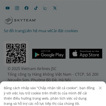
Sơ đồ trang
Liên hệ mua vé
Cài đặt cookies
© 2025 Vietnam Airlines JSC
Tổng công ty Hàng không Việt Nam - CTCP. Số 200
Nguyễn Sơn, Phường Bồ Đề, Hà Nội.
Điện thoại: (+84-24) 38272289. Fax: (+84-24)
Bằng cách nhấp vào "Chấp nhận tất cả cookie", bạn đồng
38722375
ý với việc lưu trữ cookie trên thiết bị của mình để cải
Giấy chứng nhận đăng ký doanh nghiệp, mã số
thiện điều hướng trang web, phân tích việc sử dụng
doanh nghiệp 0100107518, đăng ký lần đầu ngày
trang và hỗ trợ các nỗ lực tiếp thị của chúng tôi.