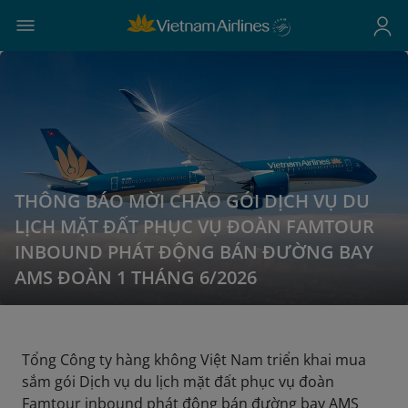
THÔNG BÁO MỜI CHÀO GÓI DỊCH VỤ DU
LỊCH MẶT ĐẤT PHỤC VỤ ĐOÀN FAMTOUR
INBOUND PHÁT ĐỘNG BÁN ĐƯỜNG BAY
AMS ĐOÀN 1 THÁNG 6/2026
Tổng Công ty hàng không Việt Nam triển khai mua
sắm gói Dịch vụ du lịch mặt đất phục vụ đoàn
Famtour inbound phát động bán đường bay AMS