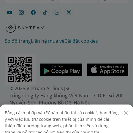
Sơ đồ trang
Liên hệ mua vé
Cài đặt cookies
© 2025 Vietnam Airlines JSC
Tổng công ty Hàng không Việt Nam - CTCP. Số 200
Nguyễn Sơn, Phường Bồ Đề, Hà Nội.
Điện thoại: (+84-24) 38272289. Fax: (+84-24)
Bằng cách nhấp vào "Chấp nhận tất cả cookie", bạn đồng
38722375
ý với việc lưu trữ cookie trên thiết bị của mình để cải
Giấy chứng nhận đăng ký doanh nghiệp, mã số
thiện điều hướng trang web, phân tích việc sử dụng
doanh nghiệp 0100107518, đăng ký lần đầu ngày
trang và hỗ trợ các nỗ lực tiếp thị của chúng tôi.