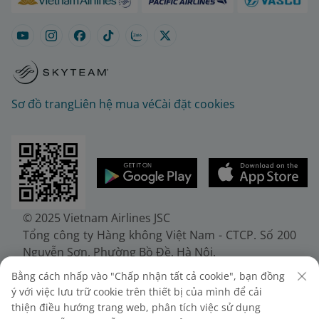
Sơ đồ trang
Liên hệ mua vé
Cài đặt cookies
© 2025 Vietnam Airlines JSC
Tổng công ty Hàng không Việt Nam - CTCP. Số 200
Nguyễn Sơn, Phường Bồ Đề, Hà Nội.
Điện thoại: (+84-24) 38272289. Fax: (+84-24)
Bằng cách nhấp vào "Chấp nhận tất cả cookie", bạn đồng
38722375
ý với việc lưu trữ cookie trên thiết bị của mình để cải
Giấy chứng nhận đăng ký doanh nghiệp, mã số
thiện điều hướng trang web, phân tích việc sử dụng