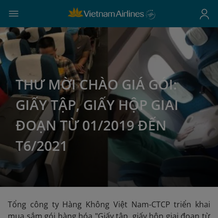
THƯ MỜI CHÀO GIÁ GÓI:
GIẤY TẬP, GIẤY HỘP GIAI
ĐOẠN TỪ 01/2019 ĐẾN
T6/2021
Tổng công ty Hàng Không Việt Nam-CTCP triển khai
mua sắm gói hàng hóa "Giấy tập, giấy hộp giai đoạn từ