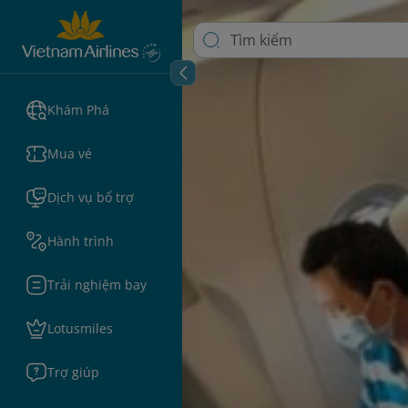
Khám Phá
Mua vé
Dịch vụ bổ trợ
Hành trình
Trải nghiệm bay
Lotusmiles
Trợ giúp