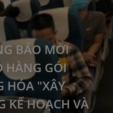
G BÁO MỜI
 HÀNG GÓI
 HÓA "XÂY
 KẾ HOẠCH VÀ