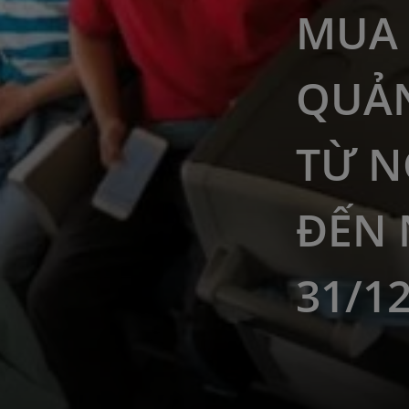
MUA 
QUẢN
TỪ N
ĐẾN 
31/1