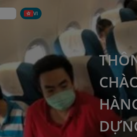
VI
THÔN
CHÀO
HÀNG
DỰNG