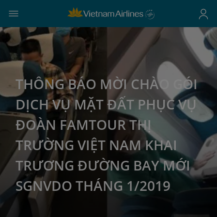
THÔNG BÁO MỜI CHÀO GÓI
DỊCH VỤ MẶT ĐẤT PHỤC VỤ
ĐOÀN FAMTOUR THỊ
TRƯỜNG VIỆT NAM KHAI
TRƯƠNG ĐƯỜNG BAY MỚI
SGNVDO THÁNG 1/2019