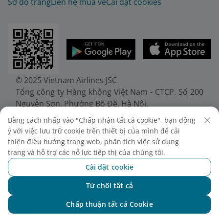
Sơ đồ trang
Liên hệ mua vé
Cài đặt cookies
© 2025 Vietnam Airlines JSC
Tổng công ty Hàng không Việt Nam - CTCP. Số 200
Nguyễn Sơn, Phường Bồ Đề, Hà Nội.
Điện thoại: (+84-24) 38272289. Fax: (+84-24)
Bằng cách nhấp vào "Chấp nhận tất cả cookie", bạn đồng
38722375
ý với việc lưu trữ cookie trên thiết bị của mình để cải
Giấy chứng nhận đăng ký doanh nghiệp, mã số
thiện điều hướng trang web, phân tích việc sử dụng
doanh nghiệp 0100107518, đăng ký lần đầu ngày
trang và hỗ trợ các nỗ lực tiếp thị của chúng tôi.
30/6/2010, đăng ký thay đổi lần thứ 10 ngày
Cài đặt cookie
24/7/2025, cấp bởi Sở Tài chính Thành phố Hà Nội.
Từ chối tất cả
Chat với NEO
Chấp thuận tất cả Cookie