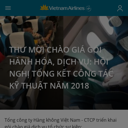
THƯ MỜI CHÀO GIÁ GÓI
HÀNH HÓA, DỊCH VỤ: HỘI
NGHỊ TỔNG KẾT CÔNG TÁC
KỸ THUẬT NĂM 2018
Tổng công ty Hàng không Việt Nam - CTCP triển khai
gói chào giá dịch vụ tổ chức sự kiện: