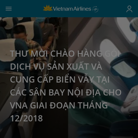
THƯ MỜI CHÀO HÀNG GÓI
DỊCH VỤ SẢN XUẤT VÀ
CUNG CẤP BIỂN VẪY TẠI
CÁC SÂN BAY NỘI ĐỊA CHO
VNA GIAI ĐOẠN THÁNG
12/2018