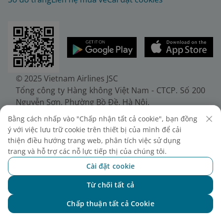
© 2025 Vietnam Airlines JSC
Tổng công ty Hàng không Việt Nam - CTCP. Số 200
Nguyễn Sơn, Phường Bồ Đề, Hà Nội.
Điện thoại: (+84-24) 38272289. Fax: (+84-24)
Bằng cách nhấp vào "Chấp nhận tất cả cookie", bạn đồng
38722375
ý với việc lưu trữ cookie trên thiết bị của mình để cải
Giấy chứng nhận đăng ký doanh nghiệp, mã số
thiện điều hướng trang web, phân tích việc sử dụng
doanh nghiệp 0100107518, đăng ký lần đầu ngày
trang và hỗ trợ các nỗ lực tiếp thị của chúng tôi.
30/6/2010, đăng ký thay đổi lần thứ 10 ngày
Cài đặt cookie
24/7/2025, cấp bởi Sở Tài chính Thành phố Hà Nội.
Từ chối tất cả
Chat với NEO
Chấp thuận tất cả Cookie