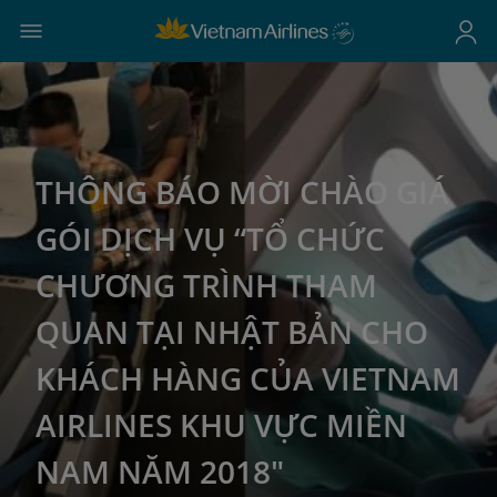
THÔNG BÁO MỜI CHÀO GIÁ
GÓI DỊCH VỤ “TỔ CHỨC
CHƯƠNG TRÌNH THAM
QUAN TẠI NHẬT BẢN CHO
KHÁCH HÀNG CỦA VIETNAM
AIRLINES KHU VỰC MIỀN
NAM NĂM 2018"