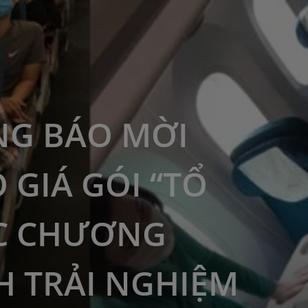
G BÁO MỜI
 GIÁ GÓI “TỔ
C CHƯƠNG
H TRẢI NGHIỆM