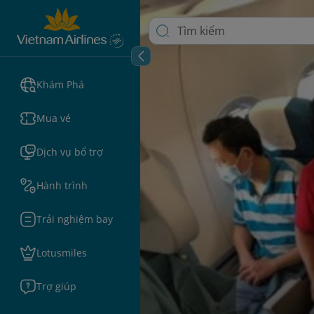
Khám Phá
Mua vé
Dịch vụ bổ trợ
Hành trình
Trải nghiệm bay
Lotusmiles
Trợ giúp