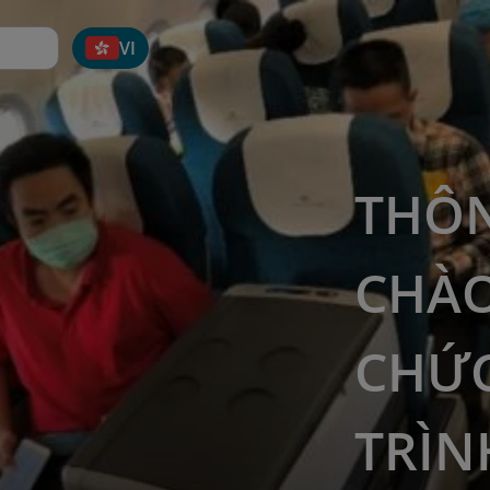
VI
THÔN
CHÀO
CHỨ
TRÌN