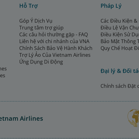
Hỗ Trợ
Pháp Lý
Góp Ý Dịch Vụ
Các Điều Kiện &
Trung tâm trợ giúp
Điều Lệ Vận Ch
Các câu hỏi thường gặp - FAQ
Điều Kiện Sử Dụ
Liên hệ với chi nhánh của VNA
Bảo Mật Thông 
Chính Sách Bảo Vệ Hành Khách
Quy Chế Hoạt Đ
Trợ Lý Ảo Của Vietnam Airlines
Ứng Dụng Di Động
ines
Đại lý & Đối tá
nes
Chính sách Đặt 
etnam Airlines