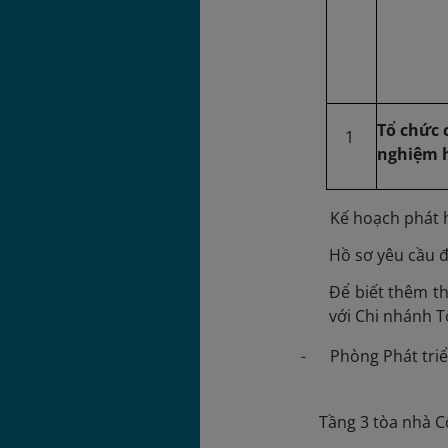
Tổ chức 
1
nghiệm h
Kế hoạch phát h
Hồ sơ yêu cầu đ
Để biết thêm th
với Chi nhánh 
- Phòng Phát triể
Tầng 3 tòa nhà C