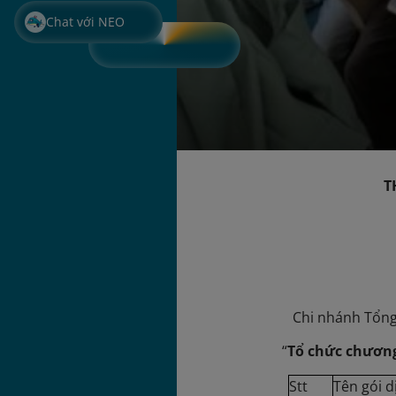
Chat với NEO
THÔNG B
“Tổ 
Chi nhánh Tổng
“
Tổ chức chương
Stt
Tên gói d