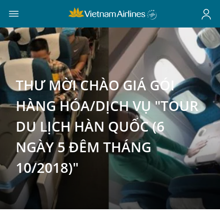
THƯ MỜI CHÀO GIÁ GÓI
HÀNG HÓA/DỊCH VỤ "TOUR
DU LỊCH HÀN QUỐC (6
NGÀY 5 ĐÊM THÁNG
10/2018)"