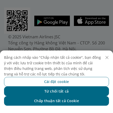
© 2025 Vietnam Airlines JSC
Tổng công ty Hàng không Việt Nam - CTCP. Số 200
Nguyễn Sơn, Phường Bồ Đề, Hà Nội.
Điện thoại: (+84-24) 38272289. Fax: (+84-24)
Bằng cách nhấp vào "Chấp nhận tất cả cookie", bạn đồng
38722375
ý với việc lưu trữ cookie trên thiết bị của mình để cải
Giấy chứng nhận đăng ký doanh nghiệp, mã số
thiện điều hướng trang web, phân tích việc sử dụng
doanh nghiệp 0100107518, đăng ký lần đầu ngày
trang và hỗ trợ các nỗ lực tiếp thị của chúng tôi.
30/6/2010, đăng ký thay đổi lần thứ 10 ngày
Cài đặt cookie
24/7/2025, cấp bởi Sở Tài chính Thành phố Hà Nội.
Từ chối tất cả
Chat với NEO
Chấp thuận tất cả Cookie