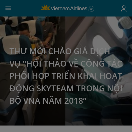
THƯ MỜI CHÀO GIÁ DỊCH
VỤ "HỘI THẢO VỀ CÔNG TÁC
PHỐI HỢP TRIỂN KHAI HOẠT
ĐỘNG SKYTEAM TRONG NỘI
BỘ VNA NĂM 2018”