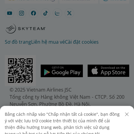
Sơ đồ trang
Liên hệ mua vé
Cài đặt cookies
© 2025 Vietnam Airlines JSC
Tổng công ty Hàng không Việt Nam - CTCP. Số 200
Nguyễn Sơn, Phường Bồ Đề, Hà Nội.
Điện thoại: (+84-24) 38272289. Fax: (+84-24)
Bằng cách nhấp vào "Chấp nhận tất cả cookie", bạn đồng
38722375
ý với việc lưu trữ cookie trên thiết bị của mình để cải
Giấy chứng nhận đăng ký doanh nghiệp, mã số
thiện điều hướng trang web, phân tích việc sử dụng
doanh nghiệp 0100107518, đăng ký lần đầu ngày
trang và hỗ trợ các nỗ lực tiếp thị của chúng tôi.