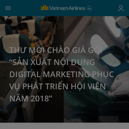
THƯ MỜI CHÀO GIÁ GÓI
“SẢN XUẤT NỘI DUNG
DIGITAL MARKETING PHỤC
VỤ PHÁT TRIỂN HỘI VIÊN
NĂM 2018”