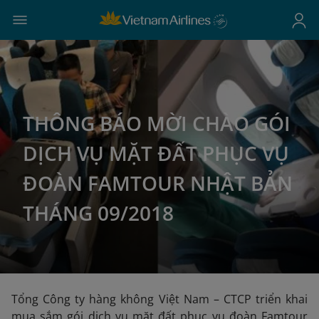
THÔNG BÁO MỜI CHÀO GÓI
DỊCH VỤ MẶT ĐẤT PHỤC VỤ
ĐOÀN FAMTOUR NHẬT BẢN
THÁNG 09/2018
Tổng Công ty hàng không Việt Nam – CTCP triển khai
mua sắm gói dịch vụ mặt đất phục vụ đoàn Famtour