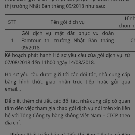
thị trường Nhật Bản tháng 09/2018 như sau:
Hình
STT
Tên gói dịch vụ
chọn n
Gói dịch vụ mặt đất phục vụ đoàn
1
Famtour thị trường Nhật Bản tháng
C
09/2018
Kế hoạch phát hành Hồ sơ yêu cầu của gói dịch vụ: từ
07/08/2018 đến 11h00 ngày 14/08/2018.
Hồ sơ yêu cầu được gửi tới các đối tác, nhà cung cấp
bằng hình thức giao nhận trực tiếp hoặc gửi qua
email…
Để biết thêm chi tiết, các đối tác, nhà cung cấp có quan
tâm đến việc tham gia chào gói dịch vụ nói trên xin liên
hệ với Tổng Công ty hàng không Việt Nam – CTCP theo
địa chỉ:
- Phòng Phát triển bán và Tiếp thị, Ban Tiếp thị và Bán