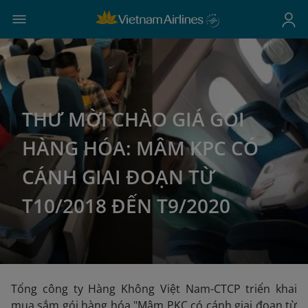
THƯ MỜI CHÀO GIÁ GÓI
HÀNG HÓA: MÂM KPC CÓ
CÁNH GIAI ĐOẠN TỪ
T10/2018 ĐẾN T9/2020
Tổng công ty Hàng Không Việt Nam-CTCP triển khai
mua sắm gói hàng hóa "Mâm PKC có cánh giai đoạn từ