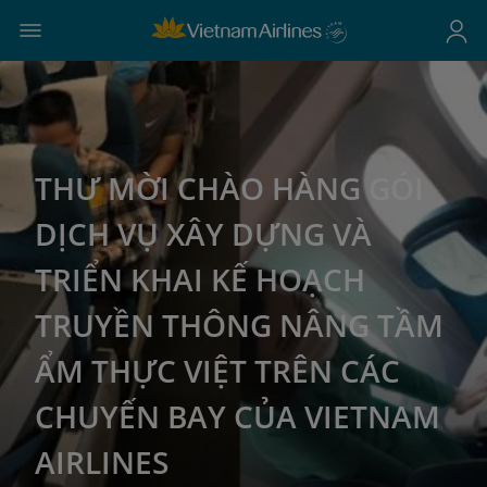
THƯ MỜI CHÀO HÀNG GÓI
DỊCH VỤ XÂY DỰNG VÀ
TRIỂN KHAI KẾ HOẠCH
TRUYỀN THÔNG NÂNG TẦM
ẨM THỰC VIỆT TRÊN CÁC
CHUYẾN BAY CỦA VIETNAM
AIRLINES